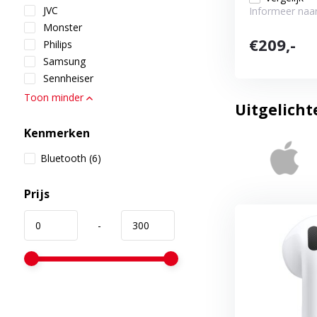
JVC
Informeer naar
Monster
€209,-
Philips
Samsung
Sennheiser
Toon minder
Uitgelicht
Kenmerken
Bluetooth
(6)
Prijs
-