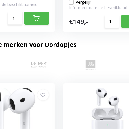
Vergelijk
 de beschikbaarheid
Informeer naar de beschikbaarh
€149,-
e merken voor Oordopjes