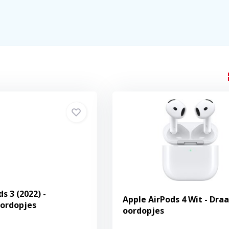
s 3 (2022) -
Apple AirPods 4 Wit - Dra
oordopjes
oordopjes