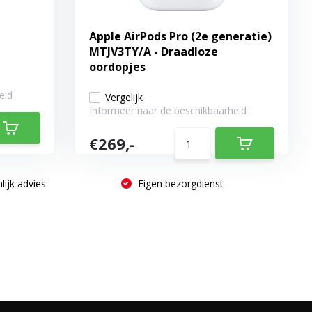
Apple AirPods Pro (2e generatie)
MTJV3TY/A - Draadloze
oordopjes
eid
Vergelijk
Informeer naar de beschikbaarheid
€269,-
lijk advies
Eigen bezorgdienst