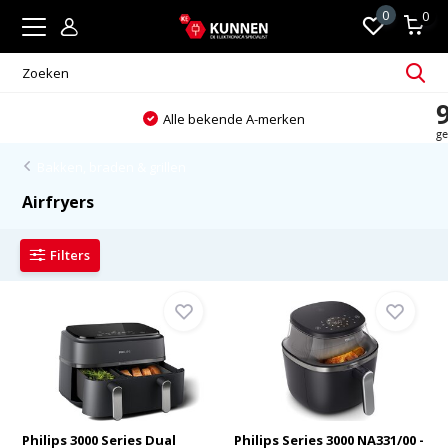
0
0
Alle bekende A-merken
Alti
Bakken, braden & grillen
Airfryers
Filters
Philips 3000 Series Dual
Philips Series 3000 NA331/00 -