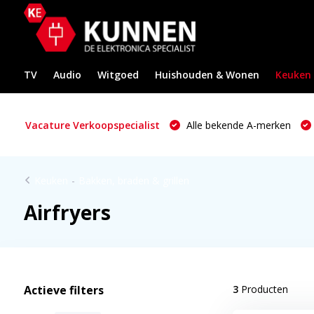
TV
Audio
Witgoed
Huishouden & Wonen
Keuken
Vacature Verkoopspecialist
Alle bekende A-merken
Keuken
-
Bakken, braden & grillen
Airfryers
Actieve filters
3
Producten