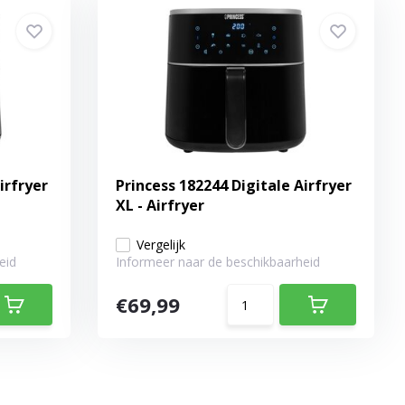
irfryer
Princess 182244 Digitale Airfryer
XL - Airfryer
Vergelijk
eid
Informeer naar de beschikbaarheid
€69,99