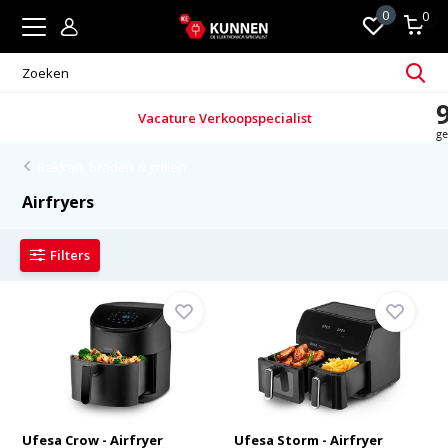
0
0
Vacature Verkoopspecialist
Bakken, braden & grillen
Airfryers
Filters
Ufesa Crow - Airfryer
Ufesa Storm - Airfryer