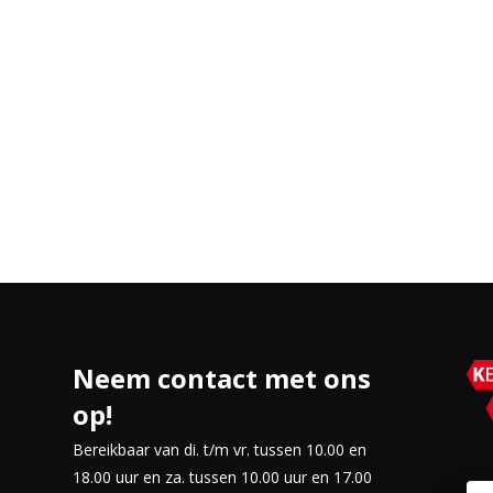
sparen, wat niet alleen handig is,
-ontvanger.
n.
 voor multimedia.
 compact formaat.
nbord, 12 maanden voor de muis.
sturingssystemen.
Neem contact met ons
op!
en duurzaamheid in één pakket. Of
rouwbare en veelzijdige oplossing
Bereikbaar van di. t/m vr. tussen 10.00 en
18.00 uur en za. tussen 10.00 uur en 17.00