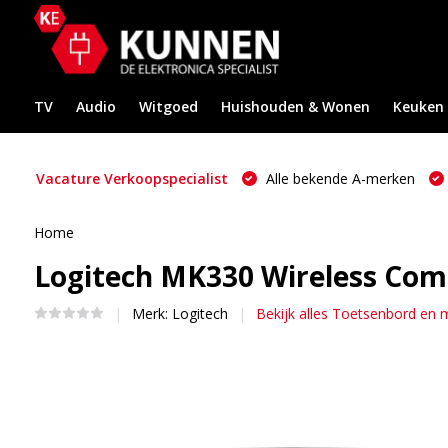
TV
Audio
Witgoed
Huishouden & Wonen
Keuken
Vacature Verkoopspecialist
Alle bekende A-merken
Home
Logitech MK330 Wireless Com
Merk:
Logitech
Bekijk alles Toetsenbord en 