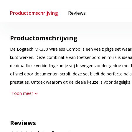
Productomschrijving
Reviews
Productomschrijving
De Logitech MK330 Wireless Combo is een veelzijdige set waarm
kunt werken. Deze combinatie van toetsenbord en muis is ideaal
de draadloze verbinding kun je vrij bewegen zonder gedoe met ka
of snel door documenten scrolt, deze set biedt de perfecte ba
prestaties. Ontdek waarom dit de ideale keuze is voor dagelijks 
Toon meer
Comfortabel typen met stille toetsen
Het toetsenbord van de Logitech MK330 biedt een comfortabele t
laagprofieltoetsen. Deze zorgen ervoor dat je ongestoord kunt 
ruimte. De indeling is gebruiksvriendelijk, met handige multime
Reviews
toegang hebt tot functies zoals volume aanpassen, e-mail opene