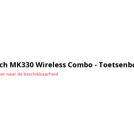
n op een stabiele en snelle
werkplek flexibel in te richten. Het
n en je kunt direct aan de slag.
ech MK330 Wireless Combo - Toetsenb
s geschikt voor zowel links- als
er naar de beschikbaarheid
geren door documenten of websites
al om mee te nemen, bijvoorbeeld
t toetsenbord en 12 maanden voor
angen van batterijen. De