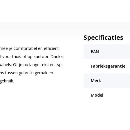
Specificaties
ee je comfortabel en efficiënt
EAN
 voor thuis of op kantoor. Dankzij
bels. Of je nu lange teksten typt
Fabrieksgarantie
lans tussen gebruiksgemak en
Merk
gebruik.
Model
ype-ervaring dankzij de stille,
werken, zelfs in een gedeelde
diatoetsen waarmee je snel
n of je favoriete muziek afspelen.