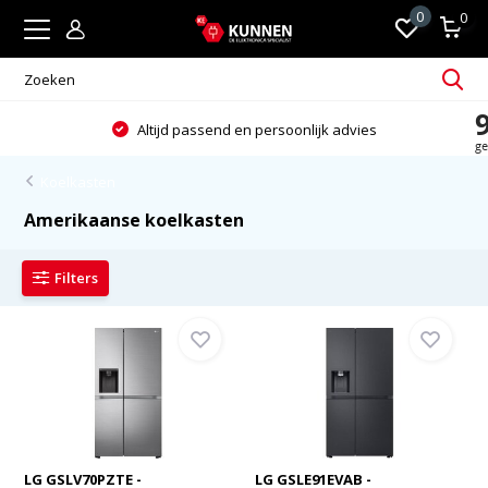
0
0
Altijd passend en persoonlijk advies
Koelkasten
Amerikaanse koelkasten
Filters
LG GSLV70PZTE -
LG GSLE91EVAB -