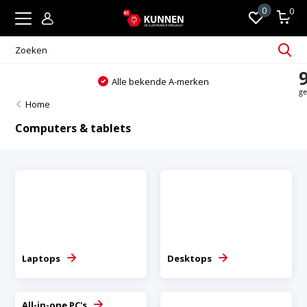
0
0
Altijd passend en persoonlijk advies
Home
Computers & tablets
Laptops
Desktops
All-in-one PC's