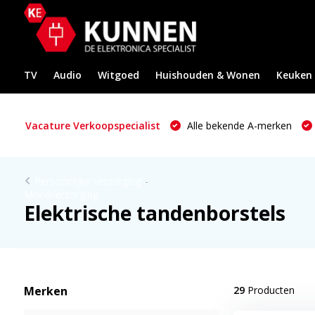
TV
Audio
Witgoed
Huishouden & Wonen
Keuken
Vacature Verkoopspecialist
Alle bekende A-merken
Persoonlijke verzorging
-
Mondverzorging
Elektrische tandenborstels
Merken
29
Producten