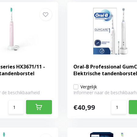
 series HX3671/11 -
Oral-B Professional GumC
 tandenborstel
Elektrische tandenborste
Vergelijk
 de beschikbaarheid
Informeer naar de beschikbaarh
€40,99