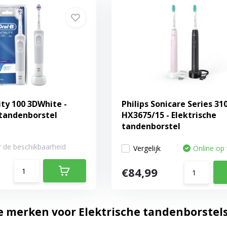
ity 100 3DWhite -
Philips Sonicare Series 31
 tandenborstel
HX3675/15 - Elektrische
tandenborstel
 de beschikbaarheid
Vergelijk
Online op
€84,99
e merken voor Elektrische tandenborstel