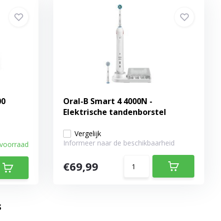
00
Oral-B Smart 4 4000N -
Elektrische tandenborstel
Vergelijk
Informeer naar de beschikbaarheid
 voorraad
€69,99
s