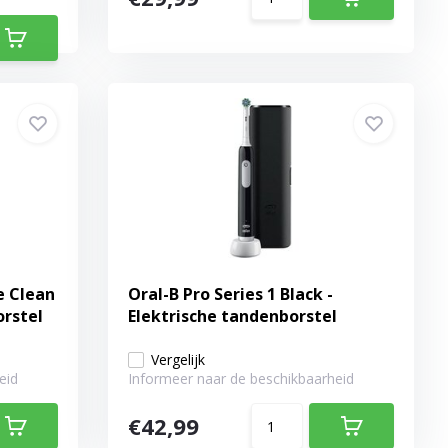
e Clean
Oral-B Pro Series 1 Black -
orstel
Elektrische tandenborstel
Vergelijk
eid
Informeer naar de beschikbaarheid
€42,99