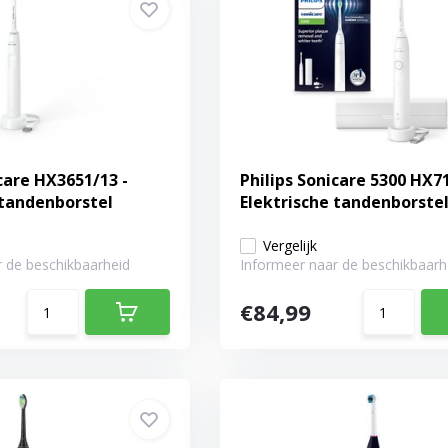
care HX3651/13 -
Philips Sonicare 5300 HX71
 tandenborstel
Elektrische tandenborste
Vergelijk
 de beschikbaarheid
Informeer naar de beschikbaarh
€84,99