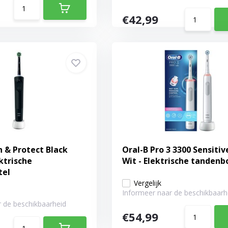
€42,99
n & Protect Black
Oral-B Pro 3 3300 Sensitiv
ektrische
Wit - Elektrische tandenb
tel
Vergelijk
Informeer naar de beschikbaarh
 de beschikbaarheid
€54,99