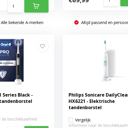
Alle bekende A-merken
Altijd passend en persoon
 Series Black -
Philips Sonicare DailyClea
 tandenborstel
HX6221 - Elektrische
tandenborstel
 de beschikbaarheid
Vergelijk
Informeer naar de beschikbaarh