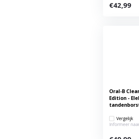
€42,99
Oral-B Clea
Edition - El
tandenbors
Vergelijk
Informeer naar