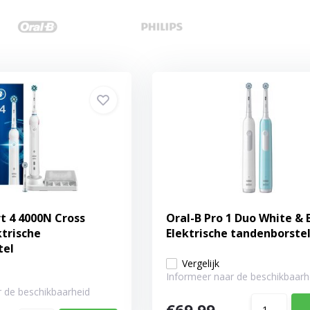
t 4 4000N Cross
Oral-B Pro 1 Duo White & B
ktrische
Elektrische tandenborste
tel
Vergelijk
Informeer naar de beschikbaarh
 de beschikbaarheid
€69,99