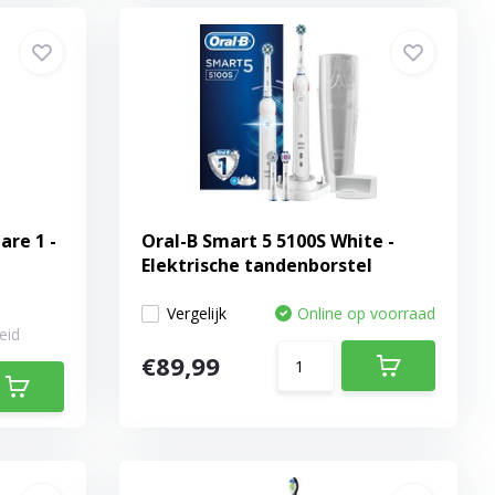
are 1 -
Oral-B Smart 5 5100S White -
l
Elektrische tandenborstel
Vergelijk
Online op voorraad
eid
€89,99