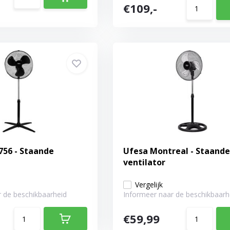
€109,-
5756 - Staande
Ufesa Montreal - Staande
ventilator
Vergelijk
 de beschikbaarheid
Informeer naar de beschikbaarh
€59,99