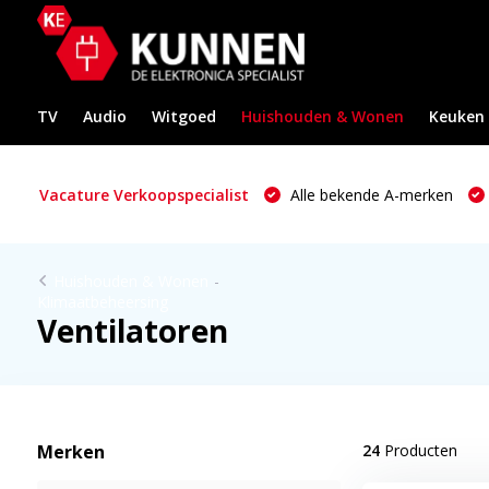
TV
Audio
Witgoed
Huishouden & Wonen
Keuken
Vacature Verkoopspecialist
Alle bekende A-merken
Huishouden & Wonen
-
Klimaatbeheersing
Ventilatoren
Merken
24
Producten