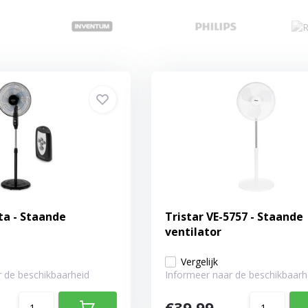
a - Staande
Tristar VE-5757 - Staande
ventilator
Vergelijk
 de beschikbaarheid
Informeer naar de beschikbaarh
€39,99