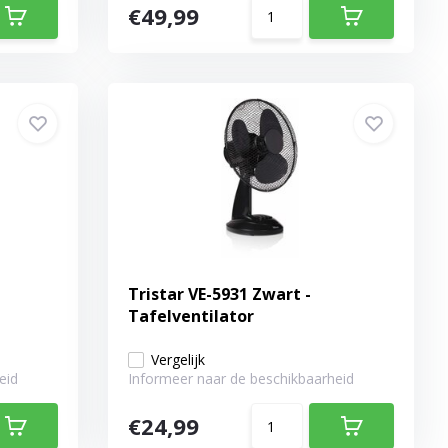
€49,99
Tristar VE-5931 Zwart -
Tafelventilator
Vergelijk
eid
Informeer naar de beschikbaarheid
€24,99