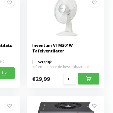
tilator
Inventum VTM301W -
Tafelventilator
eid
Vergelijk
Informeer naar de beschikbaarheid
€29,99