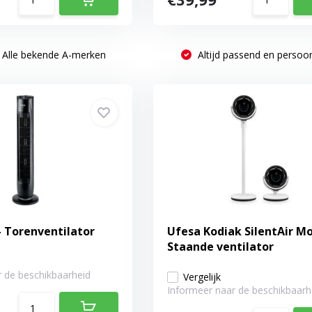
Alle bekende A-merken
Altijd passend en persoon
- Torenventilator
Ufesa Kodiak SilentAir Mo
Staande ventilator
 de beschikbaarheid
Vergelijk
Informeer naar de beschikbaarh