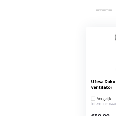
Ufesa Dakot
ventilator
Vergelijk
Informeer naar
€59,99