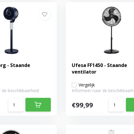
rg - Staande
Ufesa FF1450 - Staande
ventilator
Vergelijk
 de beschikbaarheid
Informeer naar de beschikbaarh
€99,99