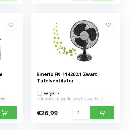
de
Emerio FN-114202.1 Zwart -
Tafelventilator
Vergelijk
eid
Informeer naar de beschikbaarheid
€26,99