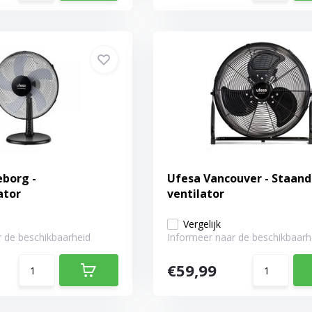
borg -
Ufesa Vancouver - Staan
ator
ventilator
Vergelijk
 de beschikbaarheid
Informeer naar de beschikbaarh
€59,99