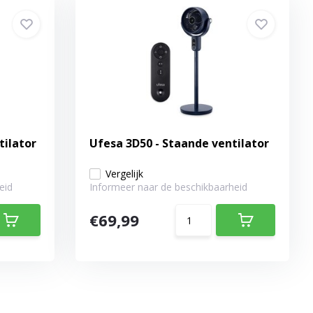
tilator
Ufesa 3D50 - Staande ventilator
Vergelijk
eid
Informeer naar de beschikbaarheid
€69,99