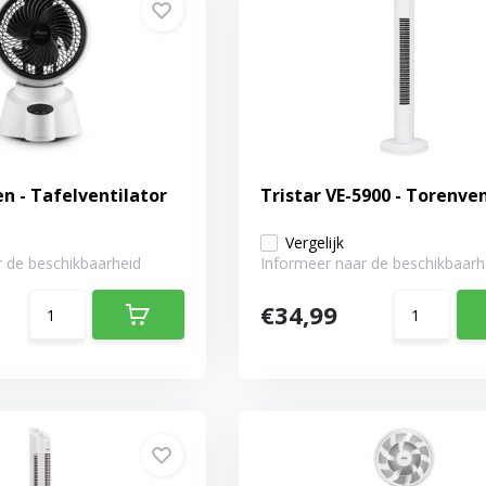
n - Tafelventilator
Tristar VE-5900 - Torenven
Vergelijk
 de beschikbaarheid
Informeer naar de beschikbaarh
€34,99