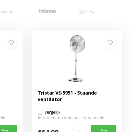
Tristar VE-5951 - Staande
ventilator
Vergelijk
eid
Informeer naar de beschikbaarheid
€64,99