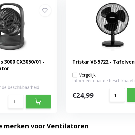
es 3000 CX3050/01 -
Tristar VE-5722 - Tafelven
ator
Vergelijk
Informeer naar de beschikbaarh
 de beschikbaarheid
€24,99
e merken voor Ventilatoren