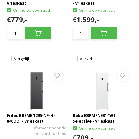
Vrieskast
- Vrieskast
Online op voorraad
Online op voorraad
€779,-
€1.599,-
Vergelijk
Vergelijk
Frilec BREMEN295-NF-H-
Beko B3RMFNE314W1
040DDI - Vrieskast
Selective - Vrieskast
Informeer naar de
Online op voorraad
beschikbaarheid
€709,-