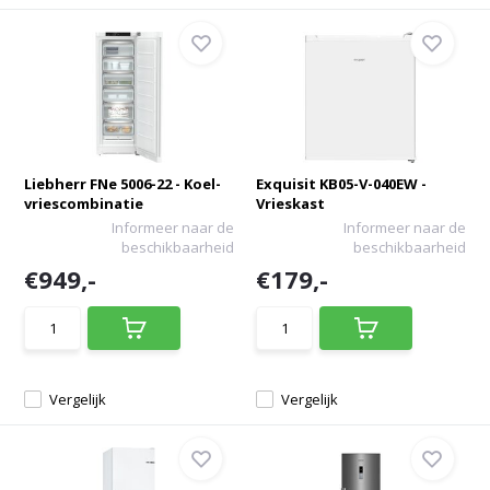
Liebherr FNe 5006-22 - Koel-
Exquisit KB05-V-040EW -
vriescombinatie
Vrieskast
Informeer naar de
Informeer naar de
beschikbaarheid
beschikbaarheid
€949,-
€179,-
Vergelijk
Vergelijk