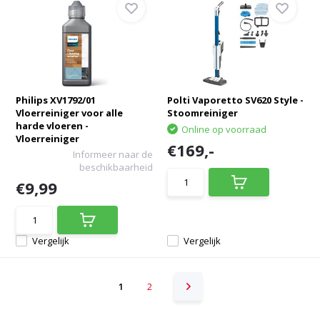
Philips XV1792/01
Polti Vaporetto SV620 Style -
Vloerreiniger voor alle
Stoomreiniger
harde vloeren -
Online op voorraad
Vloerreiniger
€169,-
Informeer naar de
beschikbaarheid
€9,99
Vergelijk
Vergelijk
1
2