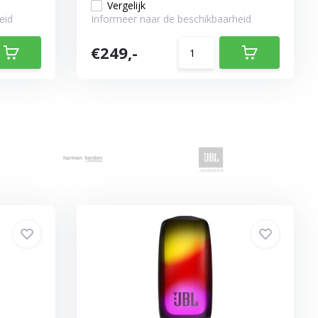
Vergelijk
eid
Informeer naar de beschikbaarheid
€249,-