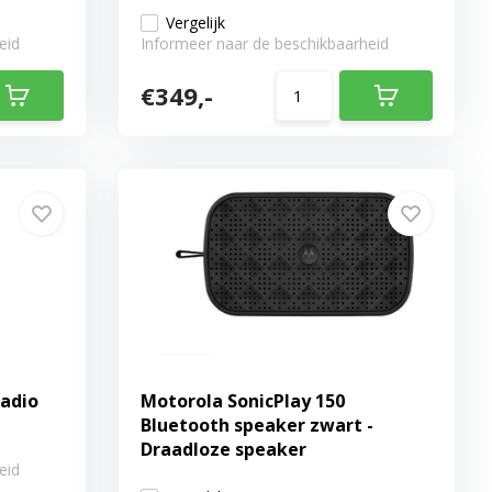
Vergelijk
eid
Informeer naar de beschikbaarheid
€349,-
Radio
Motorola SonicPlay 150
Bluetooth speaker zwart -
Draadloze speaker
eid