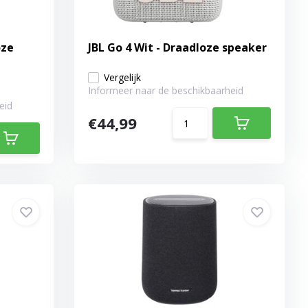
oze
JBL Go 4 Wit - Draadloze speaker
Vergelijk
Informeer naar de beschikbaarheid
eid
€44,99