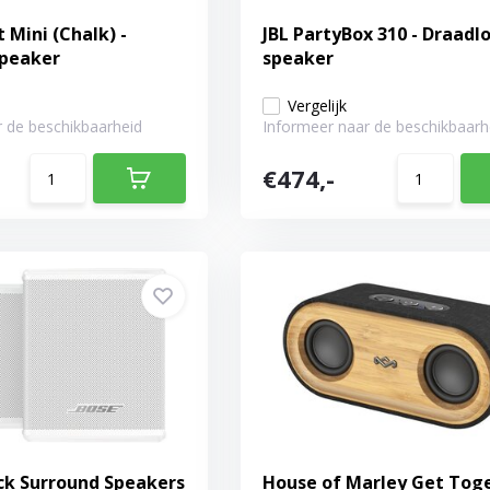
 Mini (Chalk) -
JBL PartyBox 310 - Draadl
speaker
speaker
Vergelijk
 de beschikbaarheid
Informeer naar de beschikbaarh
€474,-
ck Surround Speakers
House of Marley Get Toge