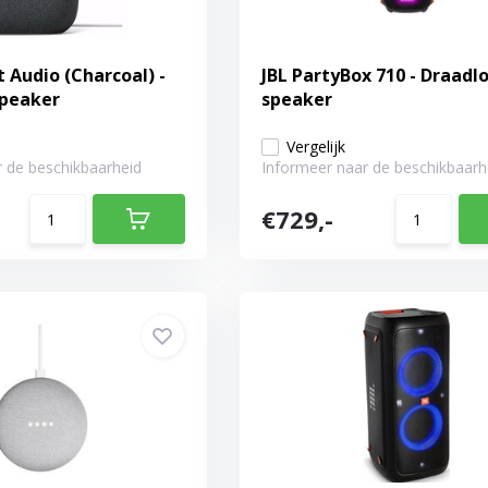
 Audio (Charcoal) -
JBL PartyBox 710 - Draadl
speaker
speaker
Vergelijk
 de beschikbaarheid
Informeer naar de beschikbaarh
€729,-