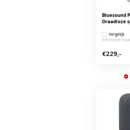
Bluesound PU
Draadloze 
Vergelijk
Informeer naar
€229,-