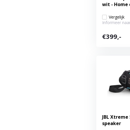
wit - Home 
Vergelijk
Informeer naar
€399,-
JBL Xtreme 
speaker