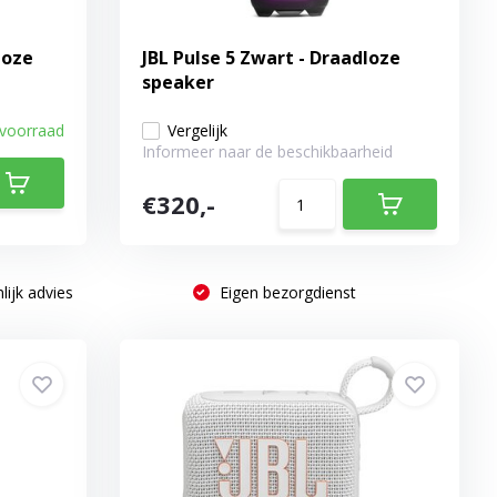
loze
JBL Pulse 5 Zwart - Draadloze
speaker
 voorraad
Vergelijk
Informeer naar de beschikbaarheid
€320,-
lijk advies
Eigen bezorgdienst