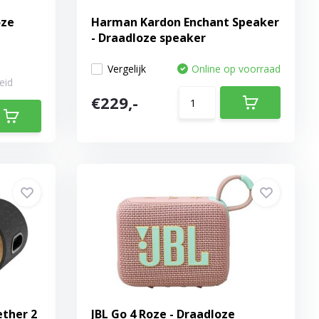
oze
Harman Kardon Enchant Speaker
- Draadloze speaker
Vergelijk
Online op voorraad
eid
€229,-
ther 2
JBL Go 4 Roze - Draadloze