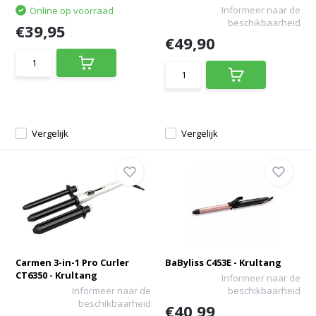
Informeer naar de
Online op voorraad
beschikbaarheid
€39,95
€49,90
Vergelijk
Vergelijk
Carmen 3-in-1 Pro Curler
BaByliss C453E - Krultang
CT6350 - Krultang
Informeer naar de
Informeer naar de
beschikbaarheid
beschikbaarheid
€40,99