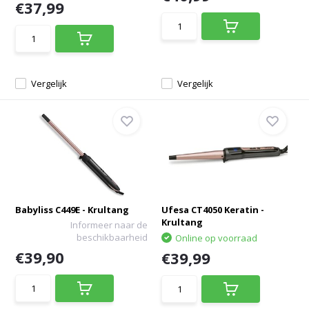
€37,99
Vergelijk
Vergelijk
Babyliss C449E - Krultang
Ufesa CT4050 Keratin -
Krultang
Informeer naar de
beschikbaarheid
Online op voorraad
€39,90
€39,99