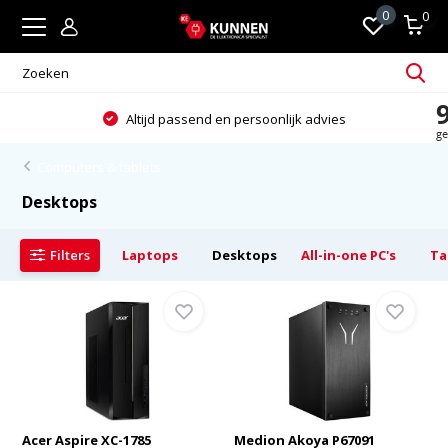
0
0
Altijd passend en persoonlijk advies
Computers & tablets
Desktops
Filters
Laptops
Desktops
All-in-one PC's
Ta
Acer Aspire XC-1785
Medion Akoya P67091