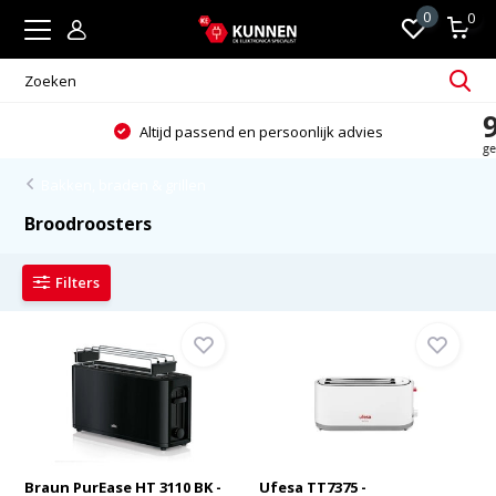
0
0
Altijd passend en persoonlijk advies
Bakken, braden & grillen
Broodroosters
Filters
Braun PurEase HT 3110 BK -
Ufesa TT7375 -