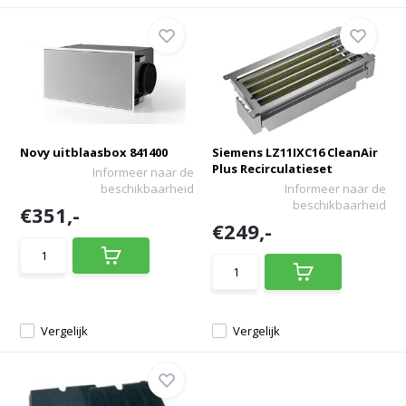
Novy uitblaasbox 841400
Siemens LZ11IXC16 CleanAir
Plus Recirculatieset
Informeer naar de
beschikbaarheid
Informeer naar de
beschikbaarheid
€351,-
€249,-
Vergelijk
Vergelijk