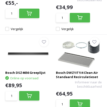
beschikbaarheid
€55,-
€34,99
Vergelijk
Vergelijk
Bosch DSZ4656 Greeplijst
Bosch DWZ1IT1I4 Clean Air
Standaard Recirculatieset
Online op voorraad
Informeer naar de
€89,95
beschikbaarheid
€64,95