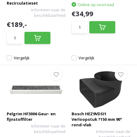
Recirculatieset
Online op voorraad
Informeer naar de
€34,99
beschikbaarheid
€189,-
Vergelijk
Vergelijk
Pelgrim HF3006 Geur- en
Bosch HEZ9VDSI1
fijnstoffilter
Verloopstuk ?150 mm 90°
rond-vlak
Informeer naar de
beschikbaarheid
Informeer naar de