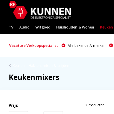
TV
Audio
Witgoed
Huishouden & Wonen
Keuken
Vacature Verkoopspecialist
Alle bekende A-merken
Keuken
-
Hakken, mixen & snijden
Keukenmixers
Prijs
0
Producten