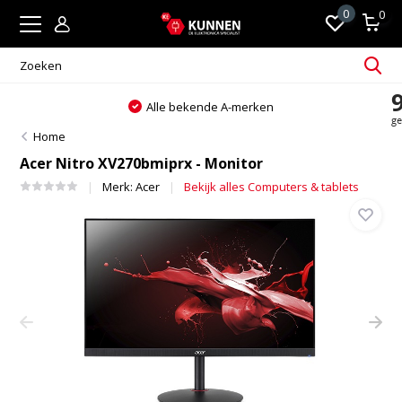
0
0
Alle bekende A-merken
Home
Acer Nitro XV270bmiprx - Monitor
Merk:
Acer
Bekijk alles Computers & tablets