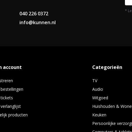
* Le
040 226 0372
B75500SM voegen een moderne en
info@kunnen.nl
naliteit en gebruiksgemak
gaskookplaat in huis die voldoet
onele chef.
n account
Categorieën
streren
TV
 bestellingen
Audio
 tickets
Witgoed
verlanglijst
Huishouden & Wone
elijk producten
Keuken
Persoonlijke verzorg
Computers & tablet