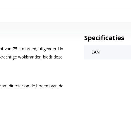
Specificaties
 van 75 cm breed, uitgevoerd in
EAN
n krachtige wokbrander, biedt deze
vlam directer op de bodem van de
 snellere kooktijden vergeleken met
n wokbrander van 4000W, ideaal