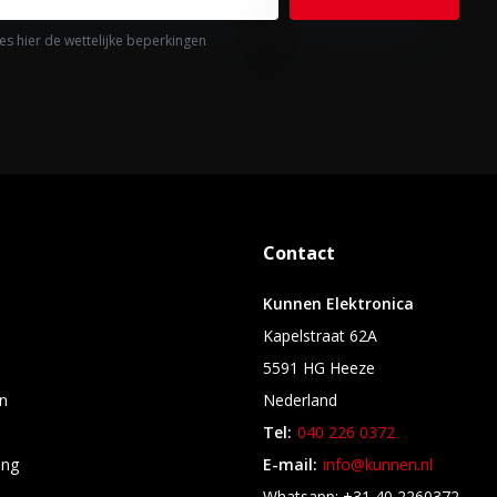
es hier de wettelijke beperkingen
Contact
Kunnen Elektronica
Kapelstraat 62A
5591 HG Heeze
n
Nederland
Tel:
040 226 0372
ing
E-mail:
info@kunnen.nl
s
Whatsapp: +31 40 2260372