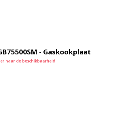
n, zoals roerbakgerechten.
fessionele uitstraling. Ze zijn
door onderhoud minimaal is.
 ontsteken van de branders
GB75500SM - Gaskookplaat
r dat de gastoevoer automatisch
er naar de beschikbaarheid
eid verhoogt.