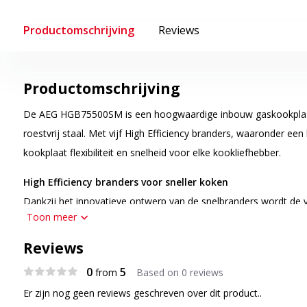
Productomschrijving
Reviews
Productomschrijving
De AEG HGB75500SM is een hoogwaardige inbouw gaskookplaat
roestvrij staal. Met vijf High Efficiency branders, waaronder ee
kookplaat flexibiliteit en snelheid voor elke kookliefhebber.
High Efficiency branders voor sneller koken
Dankzij het innovatieve ontwerp van de snelbranders wordt de 
Toon meer
pan gericht, wat resulteert in een hogere efficiëntie en tot 20%
traditionele branders.
Reviews
Krachtige wokbrander voor intense warmte
0
5
from
Based on 0 reviews
De linkerzijde van de kookplaat is uitgerust met een multikroo
Er zijn nog geen reviews geschreven over dit product..