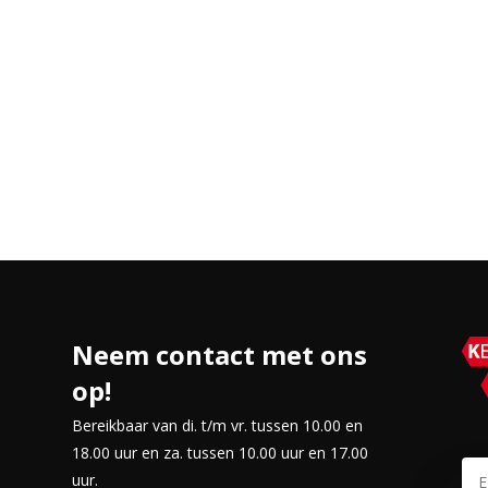
loten)
Neem contact met ons
op!
iverse keukenopstellingen. Met
Bereikbaar van di. t/m vr. tussen 10.00 en
l aardgas als butagas, wat
18.00 uur en za. tussen 10.00 uur en 17.00
uur.