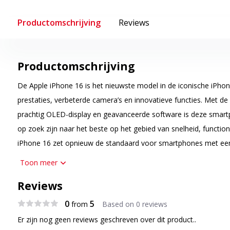
Productomschrijving
Reviews
Productomschrijving
De Apple iPhone 16 is het nieuwste model in de iconische iPho
prestaties, verbeterde camera’s en innovatieve functies. Met de
prachtig OLED-display en geavanceerde software is deze smartp
op zoek zijn naar het beste op het gebied van snelheid, functio
iPhone 16 zet opnieuw de standaard voor smartphones met een
en software.
Toon meer
Supersnelle prestaties met de A18 Bionic-chip
Reviews
De iPhone 16 is uitgerust met de A18 Bionic-chip, de krachtigste
0
5
from
Based on 0 reviews
gemaakt. Deze chip zorgt voor razendsnelle prestaties en een uitz
Er zijn nog geen reviews geschreven over dit product..
zware apps gebruikt, games speelt of video's bewerkt, de iPhon