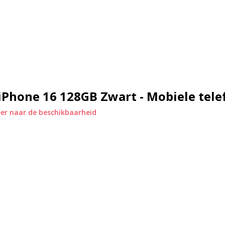
d, zodat je langer kunt genieten
ng
evert haarscherpe beelden en
video's – er prachtig uitziet. Met
it scherm een visuele ervaring die
iPhone 16 128GB Zwart - Mobiele tel
or je foto’s bladert.
er naar de beschikbaarheid
s
dat bestaat uit een 48?MP Fusion-
 optische kwaliteit. De 48-MP
n uitstekende kleurweergave, zelfs
stleggen van landschappen of
 voor indrukwekkende portretfoto’s
amera’s de flexibiliteit om in