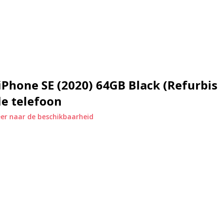
 en alledaagse apps. Ideaal voor
t model voorzien van een home-
endelt.
d en getest op kwaliteit. Dit
iPhone SE (2020) 64GB Black (Refurbis
ontzien. Het toestel is schoon,
e telefoon
bished model geniet je van
s.
er naar de beschikbaarheid
e.
.
et Portretmodus.