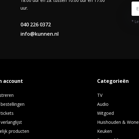
18.00 uur en za. tussen 10.00 uur en 17.00
uur.
* Le
040 226 0372
info@kunnen.nl
n account
Categorieën
streren
TV
 bestellingen
Audio
 tickets
Witgoed
verlanglijst
Huishouden & Wone
elijk producten
Keuken