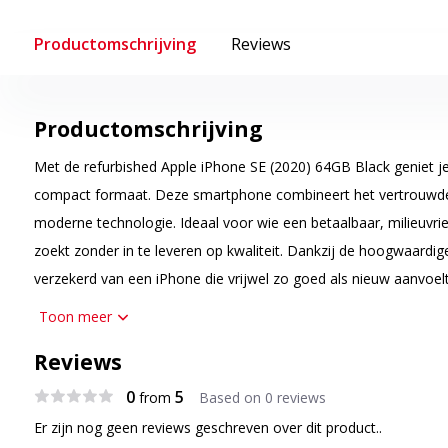
Productomschrijving
Reviews
Productomschrijving
Met de refurbished Apple iPhone SE (2020) 64GB Black geniet je 
compact formaat. Deze smartphone combineert het vertrouwde
moderne technologie. Ideaal voor wie een betaalbaar, milieuvrien
zoekt zonder in te leveren op kwaliteit. Dankzij de hoogwaardige
verzekerd van een iPhone die vrijwel zo goed als nieuw aanvoelt
Toon meer
Tijdloos design en krachtige prestaties
De iPhone SE (2020) heeft een herkenbaar design met een 4,7-i
Reviews
biedt heldere kleuren en scherpe beelden, perfect voor video’s,
0
5
from
Based on 0 reviews
motorkap vind je de krachtige A13 Bionic-chip, dezelfde als in d
Er zijn nog geen reviews geschreven over dit product..
apps soepel en worden zware taken moeiteloos uitgevoerd.