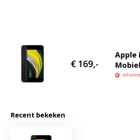
Met 64GB opslagruimte heb je genoeg plek voor foto’s, video’s,
wie zijn bestanden graag overzichtelijk houdt. Bovendien is di
knop met Touch ID, waarmee je je telefoon snel en veilig ontgr
Milieubewuste keuze zonder compromis
Refurbished betekent dat de telefoon professioneel is gereviseer
Apple 
maakt de iPhone SE een duurzame keuze voor wie het milieu wil 
€ 169,-
Mobiel
goed functionerend en vrij van gebruikerssporen. Met een refur
dezelfde Apple-ervaring, maar tegen een fractie van de nieuwprij
Informe
Belangrijkste kenmerken en specificaties
Scherm: 4,7-inch Retina HD met True Tone-technologi
Processor: A13 Bionic-chip, krachtig en energiezuinig.
Recent bekeken
Opslagcapaciteit: 64GB, geschikt voor dagelijks gebruik
Camera: 12 MP achtercamera en 7 MP frontcamera m
Beveiliging: Touch ID voor snelle ontgrendeling.