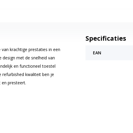
Specificaties
van krachtige prestaties in een
EAN
 design met de snelheid van
delijk en functioneel toestel
 refurbished kwaliteit ben je
 en presteert.
nch Retina HD-display. Dit scherm
 foto’s of browsen. Onder de
e iPhone 11-serie. Hierdoor draaien