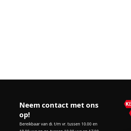
 updates.
er concessies aan prestaties. Je
garantie. Daarnaast draag je bij
uurzaamheid belangrijk vindt. Voeg
t van een Apple-product met een
Neem contact met ons
op!
Bereikbaar van di. t/m vr. tussen 10.00 en