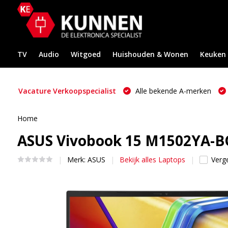
TV
Audio
Witgoed
Huishouden & Wonen
Keuken
Vacature Verkoopspecialist
Alle bekende A-merken
Home
ASUS Vivobook 15 M1502YA-B
Merk:
ASUS
Bekijk alles Laptops
Verge