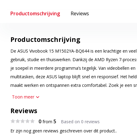
Productomschrijving
Reviews
Productomschrijving
De ASUS Vivobook 15 M1502YA-BQ644 is een krachtige en veelzi
gebruik, studie en thuiswerken. Dankzij de AMD Ryzen 7-proc
je soepel in meerdere programma’s tegelijk. Van videobellen en
multitasken, deze ASUS laptop blijft snel en responsief. Het hel
maakt werken en ontspannen extra comfortabel. Zoek je een s
veel opslag en sterke prestaties, dan is dit model een uitsteken
Toon meer
Krachtige prestaties voor werk en ontspanning
Reviews
De AMD Ryzen 7 5825U processor levert vlotte prestaties tijdens
0
5
from
Based on 0 reviews
schakelt soepel tussen programma’s, browsertabs en online mee
Er zijn nog geen reviews geschreven over dit product..
maakt deze laptop ideaal voor studenten, thuiswerkers en gezin