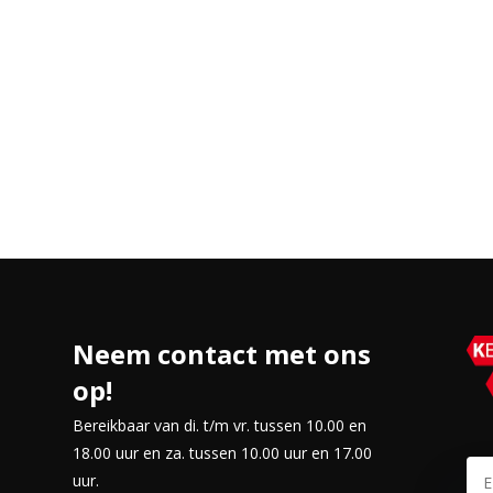
ken.
r multitasken en dagelijks gebruik
rogramma’s tegelijk
udie en entertainment
lagcapaciteit
 softwareomgeving
 onderweg
mfort en gebruiksgemak in één
Neem contact met ons
el wil werken, leren en
op!
Bereikbaar van di. t/m vr. tussen 10.00 en
18.00 uur en za. tussen 10.00 uur en 17.00
uur.