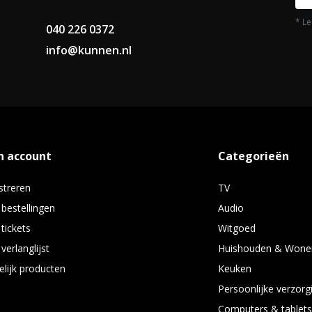
* Le
040 226 0372
info@kunnen.nl
n account
Categorieën
streren
TV
 bestellingen
Audio
 tickets
Witgoed
verlanglijst
Huishouden & Wone
elijk producten
Keuken
Persoonlijke verzorg
Computers & tablet