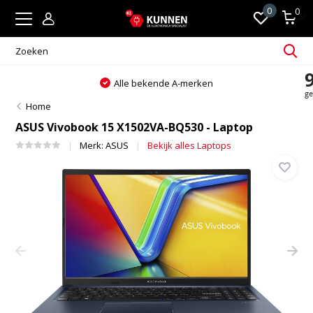
0
0
e bekende A-merken
Altijd passend 
Home
ASUS Vivobook 15 X1502VA-BQ530 - Laptop
Merk:
ASUS
Bekijk alles Laptops