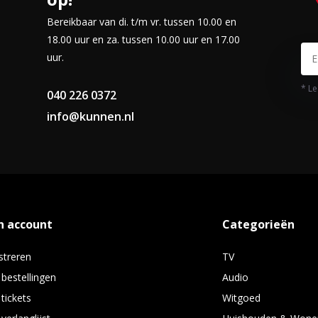
Book 17 is perfect voor het
Bereikbaar van di. t/m vr. tussen 10.00 en
staande constructie, de
18.00 uur en za. tussen 10.00 uur en 17.00
and en de kanteling die het
uur.
varing tijdens het typen. De
at u zich nooit zorgen hoeft te
* Le
040 226 0372
info@kunnen.nl
de omkeerbare USB Type-C (USB-
iten van apparaten zo gemakkelijk
den die tot 10x sneller5 zijn dan
B 2.0 poorten, een HDMI-uitgang
os aansluiten van al uw huidige
n account
Categorieën
streren
TV
langer actief dankzij een hoge
 bestellingen
Audio
ee laat gaan. Geïntegreerde ASUS
 tickets
Witgoed
en tegen overbelasting, verlengt