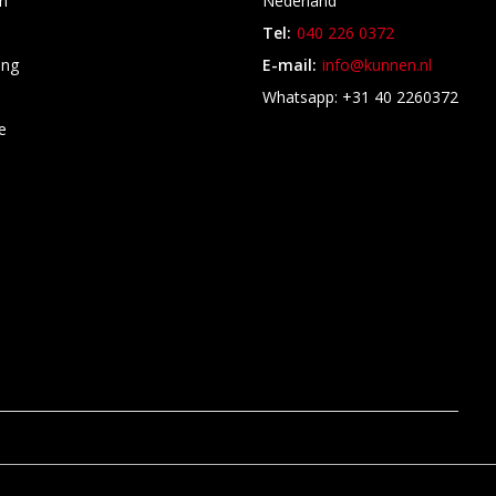
n
Nederland
Tel:
040 226 0372
ing
E-mail:
info@kunnen.nl
s
Whatsapp: +31 40 2260372
e