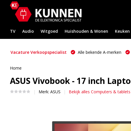
TV
Audio
Witgoed
Huishouden & Wonen
Keuken
Vacature Verkoopspecialist
Alle bekende A-merken
Home
ASUS Vivobook - 17 inch Lapt
Merk:
ASUS
Bekijk alles Computers & tablets