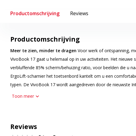
Productomschrijving
Reviews
Productomschrijving
Meer te zien, minder te dragen
Voor werk of ontspanning, m
VivoBook 17 gaat u helemaal op in uw activiteiten. Het nieuwe
verbluffende 85% scherm/behuizing ratio, voor beelden die u naa
ErgoLift-scharnier het toetsenbord kantelt om u een comfortabel
typen. De VivoBook 17 wordt aangedreven door de nieuwste Inte
voorzien van dubbele opslagstations om u te helpen zaken geda
Toon meer
gedoe.
Onbegrensde onderdompeling
De VivoBook 17 verlegt de gre
inspireert u om nieuwe grenzen te doorbreken. Het nieuwe ont
Reviews
een enorm schermoppervlak, voor een extreem meeslepende kijk