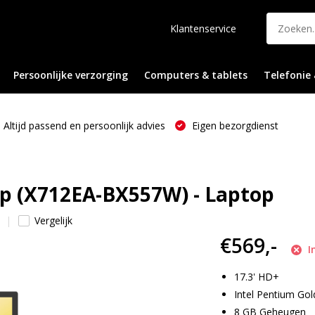
Klantenservice
Persoonlijke verzorging
Computers & tablets
Telefonie 
Altijd passend en persoonlijk advies
Eigen bezorgdienst
op (X712EA-BX557W) - Laptop
Vergelijk
€569,-
I
17.3' HD+
Intel Pentium Go
8 GB Geheugen