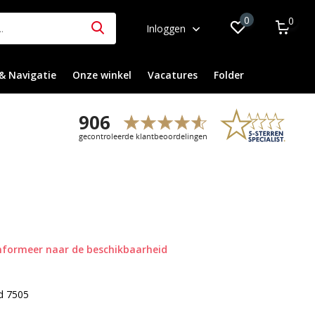
0
0
Inloggen
& Navigatie
Onze winkel
Vacatures
Folder
nformeer naar de beschikbaarheid
ld 7505