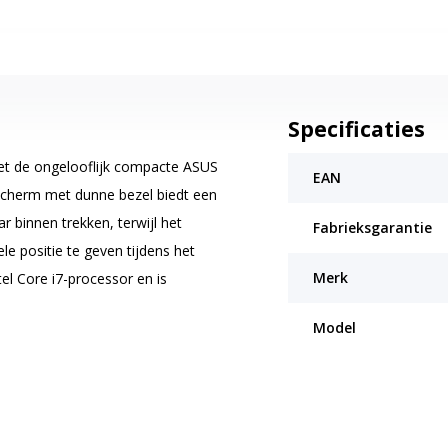
Specificaties
et de ongelooflijk compacte ASUS
EAN
 scherm met dunne bezel biedt een
r binnen trekken, terwijl het
Fabrieksgarantie
e positie te geven tijdens het
Merk
l Core i7-processor en is
an te krijgen met zo min mogelijk
Model
nzen van het mogelijke en
werp met dunne bezel geeft het
ervaring tijdens werk en