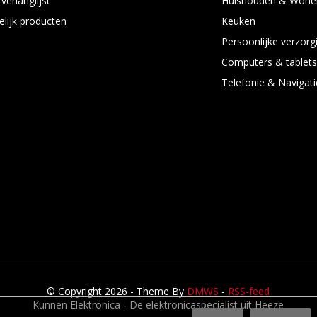
verlanglijst
Huishouden & Wone
an de accu, waardoor deze in
elijk producten
Keuken
Persoonlijke verzorg
e van hardware, software en
Computers & tablet
ring te bieden. Een codec van
Telefonie & Navigati
dering, terwijl perfect voor de
antiekamers krachtige
aalverwerking en tuning helpen de
d van het geluid te verbeteren -
© Copyright 2026 - Theme By
DMWS
-
RSS-feed
Kunnen Elektronica - De elektronicaspecialist uit Heeze