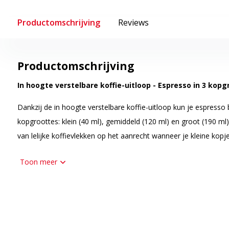
Productomschrijving
Reviews
Productomschrijving
In hoogte verstelbare koffie-uitloop -
Espresso in 3 kopg
Dankzij de in hoogte verstelbare koffie-uitloop kun je espresso 
kopgroottes: klein (40 ml), gemiddeld (120 ml) en groot (190 ml
van lelijke koffievlekken op het aanrecht wanneer je kleine kopje
Toon meer
Antislipvoetjes - Stevig en stabiel
Dankzij de antislipvoetjes blijft je espressomachine stevig op h