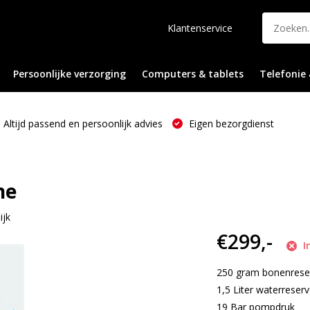
Klantenservice
Persoonlijke verzorging
Computers & tablets
Telefonie 
Altijd passend en persoonlijk advies
Eigen bezorgdienst
ne
ijk
€299,-
I
250 gram bonenrese
1,5 Liter waterreserv
19 Bar pompdruk