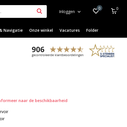
0
0
Inloggen
& Navigatie
Onze winkel
Vacatures
Folder
nformeer naar de beschikbaarheid
rvoir
oir