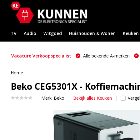
TV
Audio
Witgoed
Huishouden & Wonen
Keuken
Vacature Verkoopspecialist
Alle bekende A-merken
Home
Beko CEG5301X - Koffiemachi
Merk:
Beko
Bekijk alles Keuken
Vergel