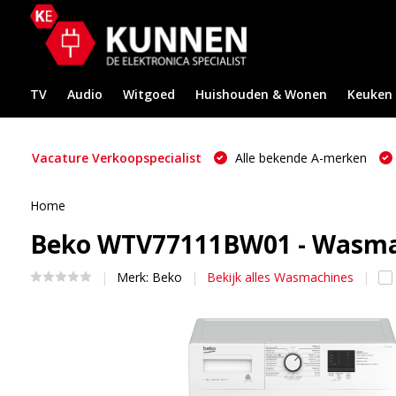
TV
Audio
Witgoed
Huishouden & Wonen
Keuken
Vacature Verkoopspecialist
Alle bekende A-merken
Home
Beko WTV77111BW01 - Wasma
Merk:
Beko
Bekijk alles Wasmachines