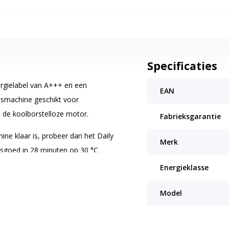
Specificaties
gielabel van A+++ en een
EAN
asmachine geschikt voor
p de koolborstelloze motor.
Fabrieksgarantie
ne klaar is, probeer dan het Daily
Merk
sgoed in 28 minuten op 30 °C.
Energieklasse
elheid water altijd automatisch
t er nooit te veel of te weinig
Model
wasresultaat.