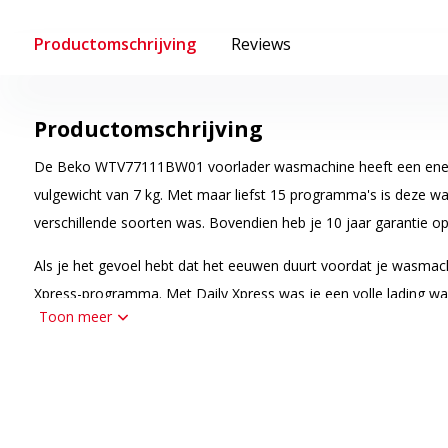
Productomschrijving
Reviews
Productomschrijving
De Beko WTV77111BW01 voorlader wasmachine heeft een ener
vulgewicht van 7 kg. Met maar liefst 15 programma's is deze w
verschillende soorten was. Bovendien heb je 10 jaar garantie o
Als je het gevoel hebt dat het eeuwen duurt voordat je wasmachi
Xpress-programma. Met Daily Xpress was je een volle lading wa
Toon meer
Dankzij het Automatisch Watercontrole-systeem wordt de hoeve
aangepast aan de grootte van de waslading. Op deze manier word
water tijdens het wassen gebruikt en heb je altijd een optimaal 