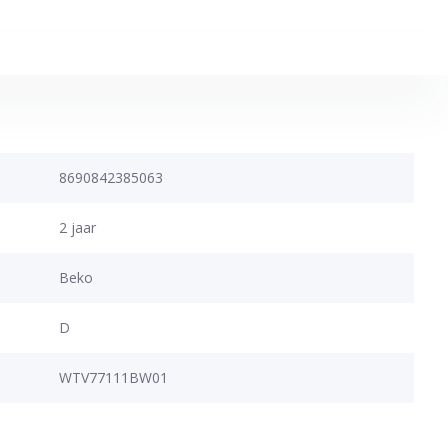
8690842385063
2 jaar
Beko
D
WTV77111BW01