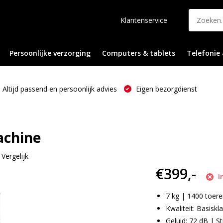
Klantenservice
Persoonlijke verzorging
Computers & tablets
Telefonie 
Altijd passend en persoonlijk advies
Eigen bezorgdienst
chine
Vergelijk
€399,-
I
7 kg | 1400 toer
Kwaliteit: Basiskl
Geluid: 72 dB | Sti