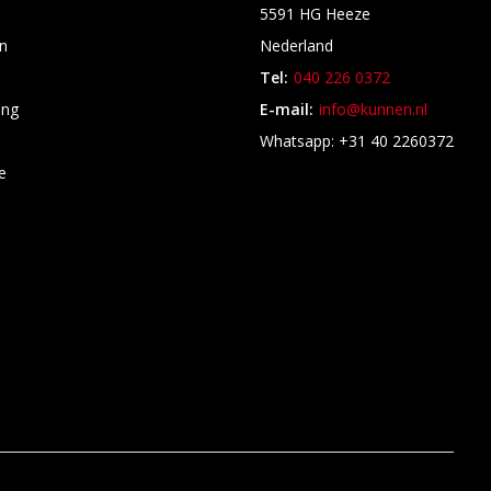
5591 HG Heeze
n
Nederland
Tel:
040 226 0372
ing
E-mail:
info@kunnen.nl
s
Whatsapp: +31 40 2260372
e