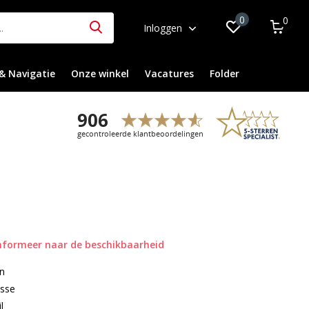
0
0
Inloggen
& Navigatie
Onze winkel
Vacatures
Folder
nformeer naar de beschikbaarheid
en
asse
l