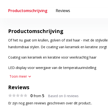
Productomschrijving
Reviews
Productomschrijving
Of het nu gaat om krullen, golven of steil haar - met de stijlvolle 
handomdraai stylen. De coating van keramiek en keratine zorgt 
Coating van keramiek en keratine voor veerkrachtig haar
LED-display voor weergave van de temperatuurinstelling
Toon meer
Temperatuurregeling met meerdere niveaus (120° - 220 °C)
Reviews
0
5
from
Based on 0 reviews
Er zijn nog geen reviews geschreven over dit product..