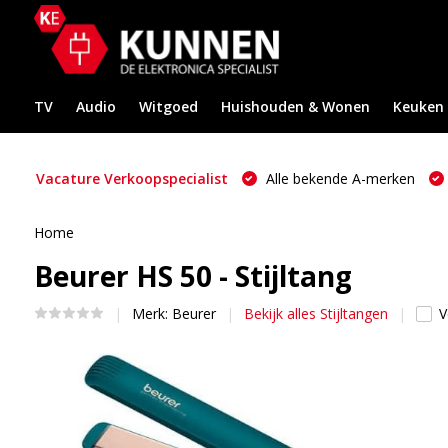
TV
Audio
Witgoed
Huishouden & Wonen
Keuken
Vacature Verkoopspecialist
Alle bekende A-merken
Home
Beurer HS 50 - Stijltang
Merk:
Beurer
Bekijk alles Stijltangen
V