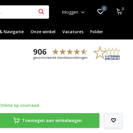
0
0
Inloggen
& Navigatie
Onze winkel
Vacatures
Folder
Online op voorraad
Toevoegen aan winkelwagen