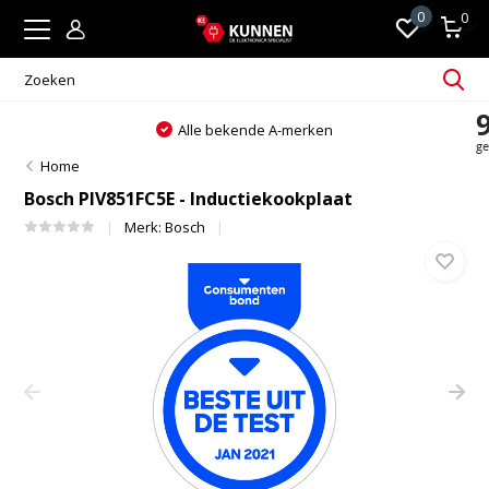
0
0
Altijd passend en persoonlijk advies
Home
Bosch PIV851FC5E - Inductiekookplaat
Merk:
Bosch