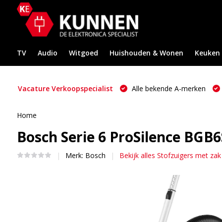
TV
Audio
Witgoed
Huishouden & Wonen
Keuken
Vacature Verkoopspecialist
Alle bekende A-merken
Home
Bosch Serie 6 ProSilence BGB6
Merk:
Bosch
Bekijk alles Stofzuigers met zak