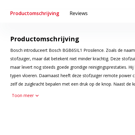
Productomschrijving
Reviews
Productomschrijving
Bosch introduceert Bosch BGB6SIL1 Prosilence. Zoals de naam het
stofzuiger, maar dat betekent niet minder krachtig. Deze stofzuig
maar levert nog steeds goede grondige reinigingsprestaties. Hij 
typen vloeren. Daarnaast heeft deze stofzuiger remote power c
zelf de zuigkracht bepalen met een druk op de knop. Naast de kr
turbostand inschakelen en is er ook een stand-by knop zodat je
Toon meer
pauzeren. Dankzij deze handgreep hoef je dus niet te bukken om