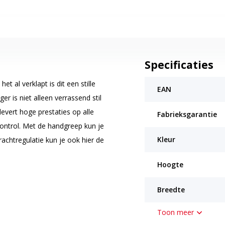
Specificaties
 al verklapt is dit een stille
EAN
er is niet alleen verrassend stil
levert hoge prestaties op alle
Fabrieksgarantie
ontrol. Met de handgreep kun je
Kleur
achtregulatie kun je ook hier de
 de stofzuiger tussendoor kunt
Hoogte
 te pauzeren, ideaal!
Breedte
Toon meer