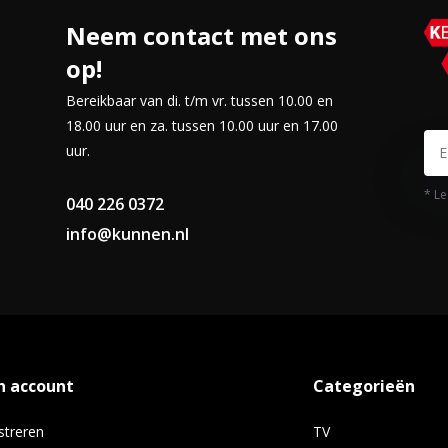
oFlex-korven een heeft een polinox
Neem contact met ons
op!
Bereikbaar van di. t/m vr. tussen 10.00 en
18.00 uur en za. tussen 10.00 uur en 17.00
uur.
* Le
040 226 0372
info@kunnen.nl
n account
Categorieën
streren
TV