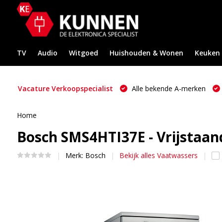
TV
Audio
Witgoed
Huishouden & Wonen
Keuken
Vacature Verkoopspecialist
Alle bekende A-merken
Home
Bosch SMS4HTI37E - Vrijstaa
Merk:
Bosch
Bekijk alles Vaatwassers