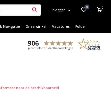
0
0
Inloggen
& Navigatie
Onze winkel
Vacatures
Folder
nformeer naar de beschikbaarheid