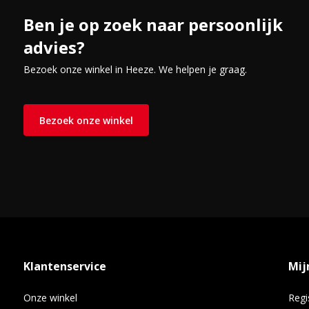
gelijkmatig verspreid wordt. De vaatwasser is voorzien van Vari
Ben je op zoek naar persoonlijk
kuip.
advies?
Bezoek onze winkel in Heeze. We helpen je graag.
Bezoek onze winkel
Klantenservice
Mij
Onze winkel
Regi