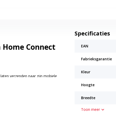
Specificaties
ra Home Connect
EAN
Fabrieksgarantie
Kleur
aten verzenden naar zijn mobiele
ren. Via de Home Connect app kun
Hoogte
abletten en een pushmelding
t van Home Connect voer je de
Breedte
en of er bestek wordt gewassen. De
Toon meer
dat elke wasbeurt altijd een