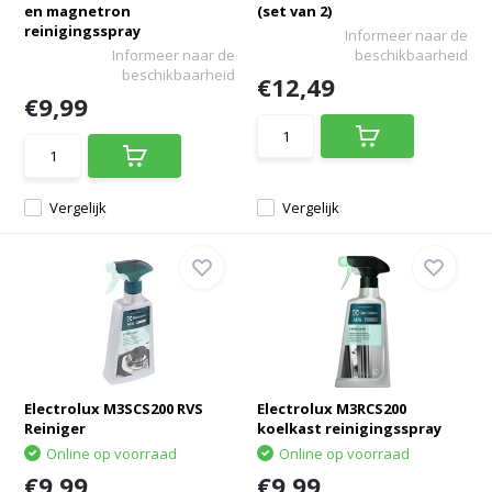
en magnetron
(set van 2)
reinigingsspray
Informeer naar de
Informeer naar de
beschikbaarheid
beschikbaarheid
€12,49
€9,99
Vergelijk
Vergelijk
Electrolux M3SCS200 RVS
Electrolux M3RCS200
Reiniger
koelkast reinigingsspray
Online op voorraad
Online op voorraad
€9,99
€9,99