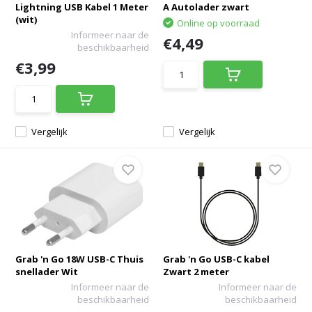
Lightning USB Kabel 1 Meter
A Autolader zwart
(wit)
Online op voorraad
Informeer naar de
€4,49
beschikbaarheid
€3,99
Vergelijk
Vergelijk
Grab 'n Go 18W USB-C Thuis
Grab 'n Go USB-C kabel
snellader Wit
Zwart 2 meter
Informeer naar de
Informeer naar de
beschikbaarheid
beschikbaarheid