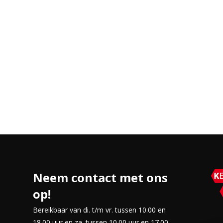
Neem contact met ons
op!
Bereikbaar van di. t/m vr. tussen 10.00 en
18.00 uur en za. tussen 10.00 uur en 17.00