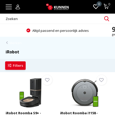
0
0
Altijd passend en persoonlijk advies
Merken
iRobot
Filters
iRobot Roomba S9+ -
iRobot Roomba i1158 -