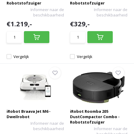
Robotstofzuiger
Robotstofzuiger
Informeer naar de
Informeer naar de
beschikbaarheid
beschikbaarheid
€1.219,-
€329,-
Vergelijk
Vergelijk
iRobot Braava Jet M6 -
iRobot Roomba 205
Dweilrobot
DustCompactor Combo -
Robotstofzuiger
Informeer naar de
beschikbaarheid
Informeer naar de