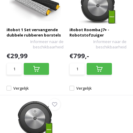
iRobot 1 Set vervangende
iRobot Roomba J7+ -
dubbele rubberen borstels
Robotstofzuiger
Informeer naar de
Informeer naar de
beschikbaarheid
beschikbaarheid
€29,99
€799,-
Vergelijk
Vergelijk