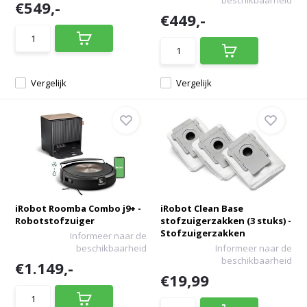
beschikbaarheid
€549,-
€449,-
Vergelijk
Vergelijk
iRobot Roomba Combo j9+ -
iRobot Clean Base
Robotstofzuiger
stofzuigerzakken (3 stuks) -
Stofzuigerzakken
Informeer naar de
beschikbaarheid
Informeer naar de
beschikbaarheid
€1.149,-
€19,99