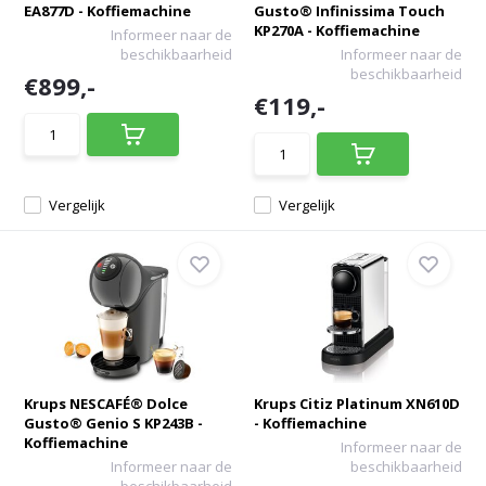
EA877D - Koffiemachine
Gusto® Infinissima Touch
KP270A - Koffiemachine
Informeer naar de
beschikbaarheid
Informeer naar de
beschikbaarheid
€899,-
€119,-
Vergelijk
Vergelijk
Krups NESCAFÉ® Dolce
Krups Citiz Platinum XN610D
Gusto® Genio S KP243B -
- Koffiemachine
Koffiemachine
Informeer naar de
Informeer naar de
beschikbaarheid