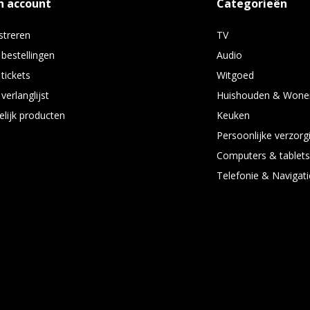
n account
Categorieën
streren
TV
 bestellingen
Audio
 tickets
Witgoed
verlanglijst
Huishouden & Wone
elijk producten
Keuken
Persoonlijke verzorg
Computers & tablet
Telefonie & Navigati