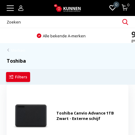
0
0
Altijd passend en persoonlijk advies
Merken
Toshiba
Filters
Toshiba Canvio Advance 1TB
Zwart - Externe schijf