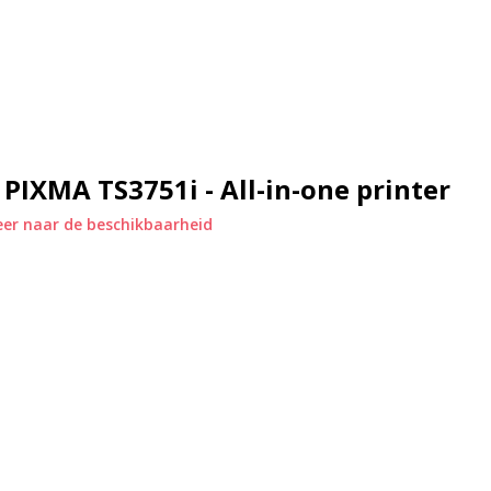
 of het afdrukken van foto’s. Alles
ia de Canon PRINT app kun je direct
ptop of pc gaat snel en eenvoudig.
PIXMA TS3751i - All-in-one printer
apparaten in huis te printen zonder
er naar de beschikbaarheid
 en scherpe afbeeldingen.
rrijk.
 levert consistente kwaliteit.
één compact apparaat