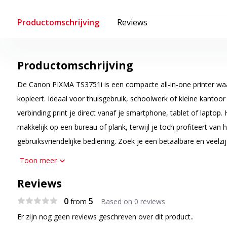
Productomschrijving
Reviews
Productomschrijving
De Canon PIXMA TS3751i is een compacte all-in-one printer waa
kopieert. Ideaal voor thuisgebruik, schoolwerk of kleine kantoor
verbinding print je direct vanaf je smartphone, tablet of lapto
makkelijk op een bureau of plank, terwijl je toch profiteert van h
gebruiksvriendelijke bediening. Zoek je een betaalbare en veelzij
dan is de Canon PIXMA TS3751i een praktische keuze.
Toon meer
Printen, scannen en kopiëren in één apparaat
Reviews
De PIXMA TS3751i combineert meerdere functies in een compact
0
5
from
Based on 0 reviews
maakt snel een kopie of scant belangrijke papieren naar je co
Er zijn nog geen reviews geschreven over dit product..