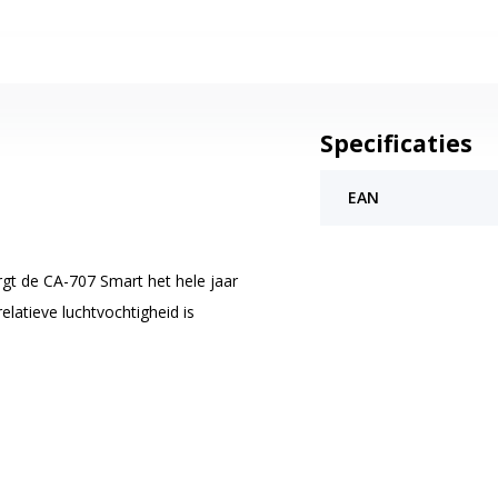
Specificaties
EAN
rgt de CA-707 Smart het hele jaar
latieve luchtvochtigheid is
nctie bevrijdt de multifunctionele
 van allergenen, schimmelsporen,