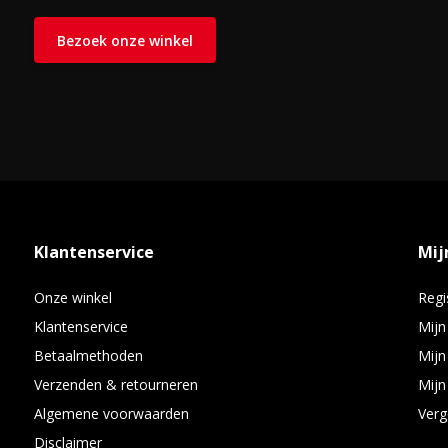
• (fijn)stof, sigarettenrook, pollen
Bezoek onze winkel
• allergenen
• alle andere vaste deeltjes
De antibacteriële laag van nano zilver coating op het filter, eli
Klantenservice
Mij
Onze winkel
Regi
Klantenservice
Mijn
Betaalmethoden
Mijn
Verzenden & retourneren
Mijn 
Algemene voorwaarden
Verg
Disclaimer