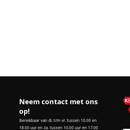
oorkomt de groei van bacteriën,
chilfers van huisdieren.
Neem contact met ons
op!
uit de lucht. Het HEPA filter is
Bereikbaar van di. t/m vr. tussen 10.00 en
18.00 uur en za. tussen 10.00 uur en 17.00