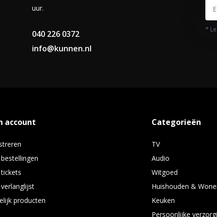
uur.
* Le
040 226 0372
info@kunnen.nl
mineert bacteriën en schimmels.
n account
Categorieën
streren
TV
 bestellingen
Audio
 tickets
Witgoed
verlanglijst
Huishouden & Wone
elijk producten
Keuken
Persoonlijke verzorg