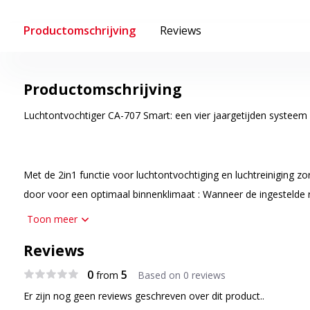
Productomschrijving
Reviews
Productomschrijving
Luchtontvochtiger CA-707 Smart: een vier jaargetijden systeem
Met de 2in1 functie voor luchtontvochtiging en luchtreiniging zo
door voor een optimaal binnenklimaat : Wanneer de ingestelde re
bereikt, stopt de ontvochtiging. Met de continu luchtreinigingsfu
Toon meer
Clean Air Optima® CA-707 Smart het gehele jaar de binnenlucht
Reviews
hinderlijke dierharen, pollen, (fijn)stof en geuren.
0
5
from
Based on 0 reviews
Binnenlucht ontvochtigen door condensatie techniek
Er zijn nog geen reviews geschreven over dit product..