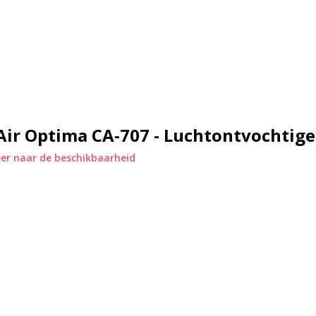
luchtontvochtiger CA-707 Smart
ekt aan binnenruimtes tot
er / dag (30°C/Rv80%) en beschermt
sie en moddergeur. Daardoor word
chermd.
Air Optima CA-707 - Luchtontvochtige
er naar de beschikbaarheid
est gebruikt wordt en de CA-707
n de 5 en 32°C.
sor die de vochtige binnenlucht
deze wijze in zeer korte tijd
en lage temperatuur minder vocht
ank en kan direct worden