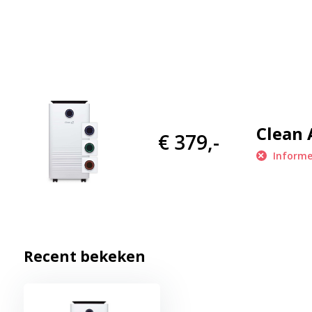
De compacte en supersterke Clean Air Optima® condensatie - 
met 2in1 systeem voor luchtontvochtigen en luchtreinigen onttr
70m²/175m³ het overtollige vocht met een capaciteit tot 20 lit
actief voor het ontstaan van schimmelvorming, vlekken, corro
ook de bouwsubstantie en nog belangrijker uw gezondheid bes
Clean 
€ 379,-
Informe
De condensatiedroger is het type luchtontvochtiger dat het me
Smart kan ingezet worden in een groot temperatuurbereik tusse
Deze effectieve luchtontvochtiger is uitgerust met een compres
Recent bekeken
langs een koelelement geleid. Vochtige omgevingslucht wordt op 
afgekoeld. Het vocht in de lucht condenseert omdat lucht bij e
kan bevatten. Het condensvocht wordt opgevangen in de watert