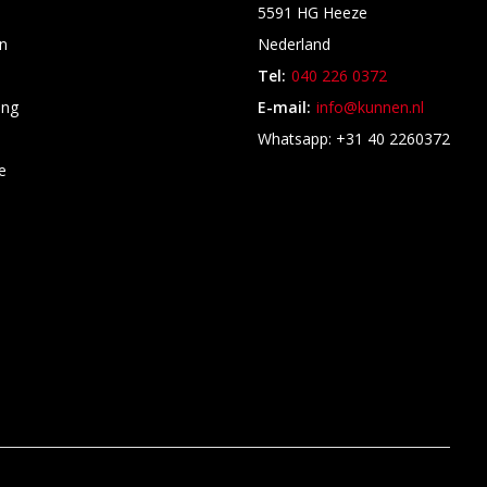
5591 HG Heeze
n
Nederland
Tel:
040 226 0372
ing
E-mail:
info@kunnen.nl
s
Whatsapp: +31 40 2260372
e