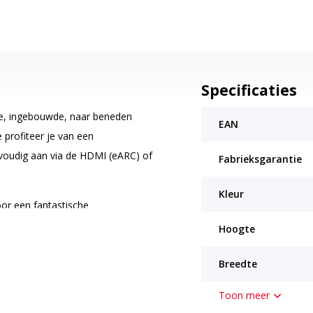
Specificaties
e, ingebouwde, naar beneden
EAN
profiteer je van een
nvoudig aan via de HDMI (eARC) of
Fabrieksgarantie
Kleur
or een fantastische
 twee ingebouwde, naar beneden
Hoogte
er dan ooit.
Breedte
or een fantastische
 twee ingebouwde, naar beneden
Toon meer