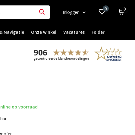
0
0
Inloggen
& Navigatie
Onze winkel
Vacatures
Folder
nline op voorraad
dbar
woofer