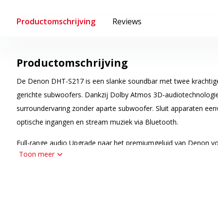
Productomschrijving
Reviews
Productomschrijving
De Denon DHT-S217 is een slanke soundbar met twee krachtig
gerichte subwoofers. Dankzij Dolby Atmos 3D-audiotechnologie 
surroundervaring zonder aparte subwoofer. Sluit apparaten ee
optische ingangen en stream muziek via Bluetooth.
Full-range audio Upgrade naar het premiumgeluid van Denon vo
Toon meer
geluidservaring. Je films en tv-programma's klinken dankzij de
gerichte subwoofers, dubbele mid-range drivers en tweeters bet
Full-range audio Upgrade naar het premiumgeluid van Denon vo
geluidservaring. Je films en tv-programma's klinken dankzij de