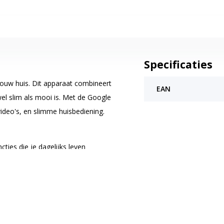
Specificaties
jouw huis. Dit apparaat combineert
EAN
owel slim als mooi is. Met de Google
video's, en slimme huisbediening.
ies die je dagelijks leven
et bekijken van recepten, het
 Met spraakbediening via Google
te gebruiken. Dit apparaat is een