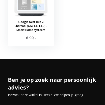
Dit zorgt voor extra gemoedsrust wanneer je het apparaat niet a
Naadloze integratie met slimme apparaten
Een van de grootste voordelen van de Google Nest Hub 2 is de 
Google Nest Hub 2
slimme apparaten in je huis. Of je nu je lichten wilt dimmen, d
Charcoal (GA01331-EU) -
Smart Home systeem
beveiligingscamera's wilt controleren, alles kan met een een
Google Nest Hub 2 een centrale hub voor je slimme huis.
€ 99,-
Ben je op zoek naar persoonlijk
advies?
Bezoek onze winkel in Heeze. We helpen je graag.