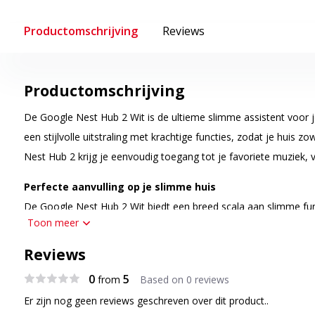
Productomschrijving
Reviews
Productomschrijving
De Google Nest Hub 2 Wit is de ultieme slimme assistent voor 
een stijlvolle uitstraling met krachtige functies, zodat je huis z
Nest Hub 2 krijg je eenvoudig toegang tot je favoriete muziek, 
Perfecte aanvulling op je slimme huis
De Google Nest Hub 2 Wit biedt een breed scala aan slimme funct
Toon meer
vereenvoudigen. Het 7-inch touchscreen display is ideaal voor h
streamen van je favoriete series, of het volgen van je agenda.
Reviews
Assistant kun je eenvoudig commando's geven zonder je handen 
0
5
from
Based on 0 reviews
perfecte aanvulling op elk modern huis.
Er zijn nog geen reviews geschreven over dit product..