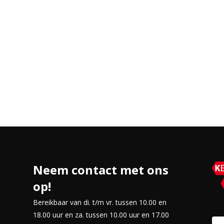
ctief gebruikt.
naadloze integratie met andere
e thermostaat wilt aanpassen of de
voudig stemcommando. Dit maakt de
Neem contact met ons
op!
Bereikbaar van di. t/m vr. tussen 10.00 en
18.00 uur en za. tussen 10.00 uur en 17.00