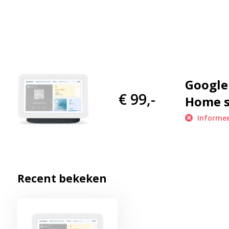
Belangrijke kenmerken en specificaties
Scherm
: Helder 7-inch touchscreen display voor duidel
Spraakbesturing
: Bedien al je slimme apparaten met 
Slimme huisbediening
: Koppel moeiteloos met ande
verlichting, thermostaten en beveiligingscamera's.
Entertainment
: Stream muziek, video's en podcasts r
Google
diensten zoals YouTube en Spotify.
€ 99,-
Home 
Slaaptracking
: Volg je slaappatroon met de ingebouwd
Informee
gezondere slaapgewoonten kunt ontwikkelen.
Privacy
: Ingebouwde microfoon en camera met fysiek
privacy.
Recent bekeken
Gebruiksgemak en privacy
Met de Google Nest Hub 2 Wit hoef je je geen zorgen te maken o
heeft een ingebouwde schakelaar waarmee je de microfoon en c