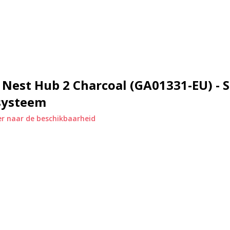
ijke weergave.
je stem dankzij Google Assistant.
re slimme apparaten zoals
echtstreeks vanaf je favoriete
 Nest Hub 2 Charcoal (GA01331-EU) - 
systeem
e slaaptracking functie, zodat je
r naar de beschikbaarheid
e schakelaar voor maximale
ver je privacy. Dit apparaat
amera fysiek kunt uitschakelen.