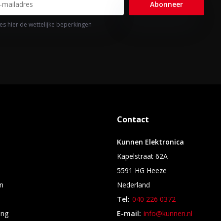
Abonneer
es hier de wettelijke beperkingen
Contact
Kunnen Elektronica
Kapelstraat 62A
5591 HG Heeze
n
Nederland
Tel:
040 226 0372
ing
E-mail:
info@kunnen.nl