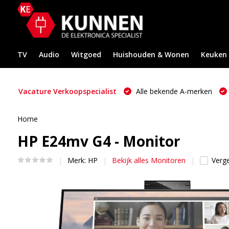
TV
Audio
Witgoed
Huishouden & Wonen
Keuken
Vacature Verkoopspecialist
Alle bekende A-merken
Home
HP E24mv G4 - Monitor
Merk:
HP
Bekijk alles Monitoren
Verge