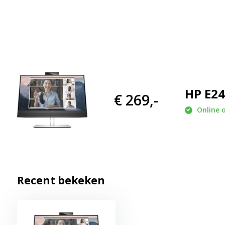
Dankzij de Full HD resolutie van 1920 x 1080 pixels lees je teks
vensters overzichtelijk naast elkaar. Dat maakt deze monitor g
administratieve taken en multitasking.
Vloeiende prestaties
Met een reactietijd van 5 ms GtG met overdrive ogen bewegingen
videobellen en afspelen van video's. Daardoor voelt dagelijks ge
HP E24
€ 269,-
Veelzijdig aansluiten
Online 
Sluit eenvoudig je pc, laptop of andere apparaten aan via HDMI
ingebouwde USB hub biedt extra gemak voor het aansluiten van
USB accessoires. Zo blijft je werkplek netjes en overzichtelijk.
Belangrijkste kenmerken en voordelen
Recent bekeken
23,8 inch Full HD scherm
: Scherpe beelden voor werk,
Conferencing monitor
: Ontworpen voor prettig en e
Resolutie van 1920 x 1080
: Duidelijke weergave van 