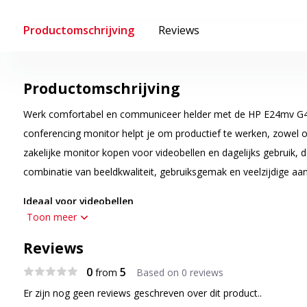
Productomschrijving
Reviews
Productomschrijving
Werk comfortabel en communiceer helder met de HP E24mv G4.
conferencing monitor helpt je om productief te werken, zowel o
zakelijke monitor kopen voor videobellen en dagelijks gebruik, 
combinatie van beeldkwaliteit, gebruiksgemak en veelzijdige aan
Ideaal voor videobellen
Toon meer
De HP E24mv G4 is ontwikkeld voor online vergaderingen en da
inch Full HD scherm toont scherpe beelden tijdens videogesprek
Reviews
bewerken van documenten. Zo werk je prettig samen met colleg
0
5
from
Based on 0 reviews
Comfortabel werken
Er zijn nog geen reviews geschreven over dit product..