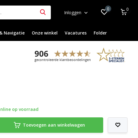
0
0
Inloggen
& Navigatie
Onze winkel
Vacatures
Folder
nline op voorraad
Toevoegen aan winkelwagen