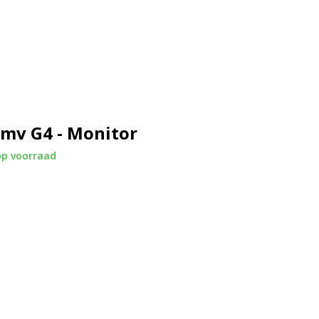
ten duidelijk en houd je meerdere
eschikt voor lange werkdagen,
 soepel tijdens het scrollen,
bruik prettig en responsief aan.
mv G4 - Monitor
op voorraad
, DisplayPort of VGA. De
 een toetsenbord, muis of andere
 videobellen en multimedia.
fficiënt online samenwerken.
documenten en presentaties.