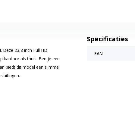
Specificaties
 Deze 23,8 inch Full HD
EAN
p kantoor als thuis. Ben je een
dan biedt dit model een slimme
sluitingen.
gelijkse samenwerking. Het 23,8
ken, presentaties en het
a's en klanten.