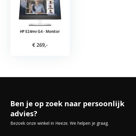
Reactietijd van 5 ms GtG met overdrive
: Soepele be
gebruik.
HDMI, DisplayPort en VGA
: Eenvoudig meerdere appa
USB hub
: Sluit randapparatuur direct op de monitor aa
HP E24mv G4 - Monitor
€ 269,-
Kies voor de HP E24mv G4 en geniet elke werkdag van een com
samenwerken en productief werken eenvoudiger maakt.
Ben je op zoek naar persoonlijk
advies?
Bezoek onze winkel in Heeze. We helpen je graag.