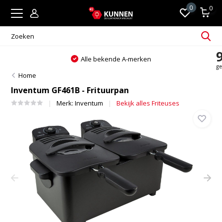
0
0
Alle bekende A-merken
Home
Inventum GF461B - Frituurpan
Merk:
Inventum
Bekijk alles Friteuses