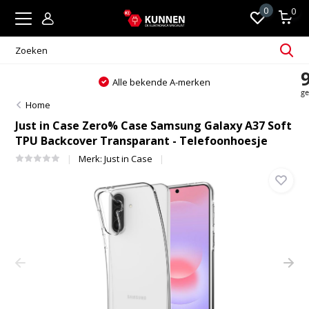
0
0
e A-merken
Altijd passend en perso
Home
Just in Case Zero% Case Samsung Galaxy A37 Soft
TPU Backcover Transparant - Telefoonhoesje
Merk:
Just in Case