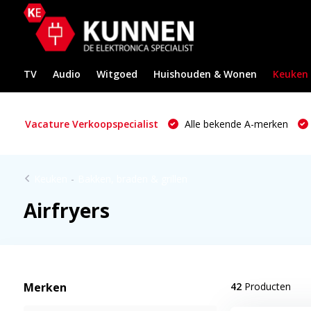
TV
Audio
Witgoed
Huishouden & Wonen
Keuken
Vacature Verkoopspecialist
Alle bekende A-merken
Keuken
-
Bakken, braden & grillen
Airfryers
Merken
42
Producten