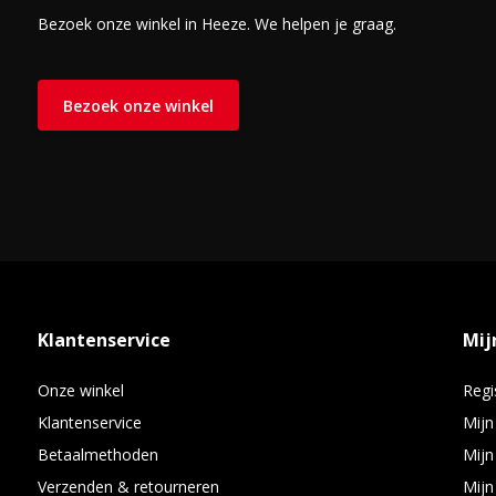
Bezoek onze winkel in Heeze. We helpen je graag.
Maak je keuze in de geïntegreerde Kobo Shop, en gebruik Pocket
je hebt opgeslagen.
Bezoek onze winkel
Klantenservice
Mij
Onze winkel
Regi
Klantenservice
Mijn
Betaalmethoden
Mijn
Verzenden & retourneren
Mijn 