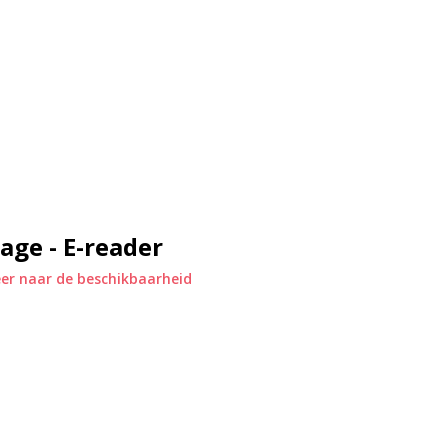
en snellere, dual-band wifi voor
ht: de Kobo Sage ligt perfect in de
ina omslaan houden het verhaal
aterdicht*, de Kobo Sage neem je
 Welkom in de wereld van luxe.
age - E-reader
e Bluetooth technologie kan je
verhaal.
er naar de beschikbaarheid
st
erlijk verkocht), zodat je
et ingebouwde notitieboek van de
dgeschreven tekst omzetten in