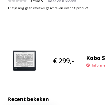
0
5
from
Based on 0 reviews
De Kobo Sage is nieuw ontwikkeld met een quad-core processor 
Er zijn nog geen reviews geschreven over dit product..
topprestaties in één elegant pakket. Gestroomlijnd en lichtgewic
hand, zowel in liggende als in portretmodus. Knoppen voor pag
met één hand in beweging. Ergonomisch ontwerp en volledig w
overal mee naartoe, van de vergadertafel tot aan het zwembad.
Lees of laat je voorlezen
Kobo S
Dankzij de ondersteuning van Kobo-luisterboeken met draadloz
€ 299,-
ook wanneer je je handen niet vrij hebt, genieten van een goed 
Informe
Leg je ideeën en gedachten va
De Kobo Sage werkt perfect samen met de Kobo Stylus** (afzond
handgeschreven notities kunt maken in eBooks en PDF's. Met h
Recent bekeken
Kobo Sage heb je al je notities altijd bij de hand en kan je han