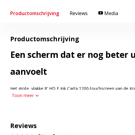
Productomschrijving
Reviews
Media
Productomschrijving
Een scherm dat er nog beter u
aanvoelt
Het grote, vlakke 8' HD E Ink Carta 1200-touchscreen van de K
Toon meer
een uitstekende leesbaarheid en slaat pagina's sneller om. Do
om vermoeide ogen te verminderen.
Een veelzijdige tool voor toeg
Reviews