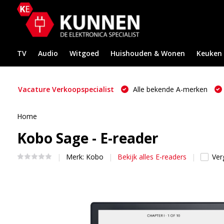
TV
Audio
Witgoed
Huishouden & Wonen
Keuken
Vacature Verkoopspecialist
Alle bekende A-merken
Home
Kobo Sage - E-reader
Merk:
Kobo
Bekijk alles E-readers
Verg