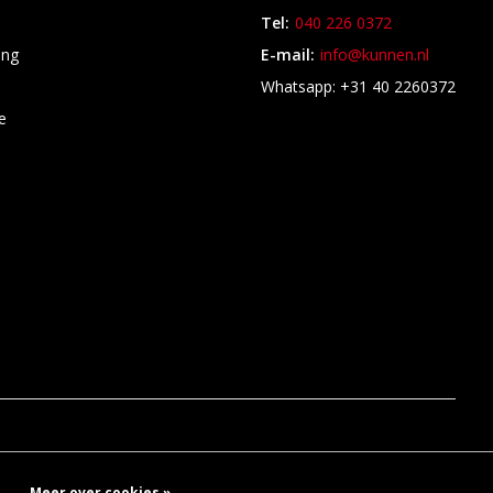
Tel:
040 226 0372
ing
E-mail:
info@kunnen.nl
s
Whatsapp: +31 40 2260372
e
Meer over cookies »