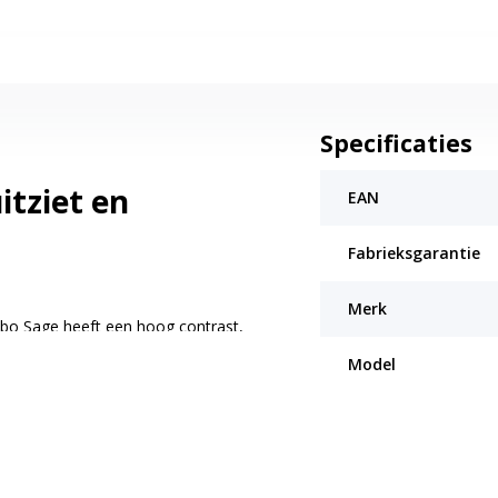
Specificaties
itziet en
EAN
Fabrieksgarantie
Merk
obo Sage heeft een hoog contrast,
nkere modus is een nieuwe manier
Model
ewijde lezers