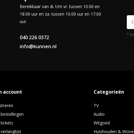
Bereikbaar van di. t/m vr. tussen 10.00 en
18.00 uur en za. tussen 10.00 uur en 17.00
 om online artikelen te lezen die
uur.
* Le
040 226 0372
info@kunnen.nl
n account
Categorieën
streren
TV
 bestellingen
Audio
 tickets
Witgoed
verlanglijst
Huishouden & Wone