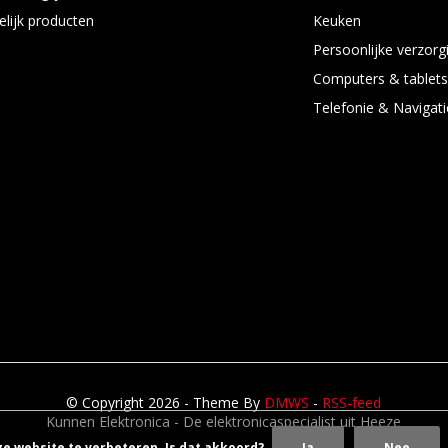
elijk producten
Keuken
Persoonlijke verzorg
Computers & tablet
Telefonie & Navigati
© Copyright 2026 - Theme By
DMWS
-
RSS-feed
Kunnen Elektronica - De elektronicaspecialist uit Heeze
ze website te verbeteren. Is dat akkoord?
Ja
Nee