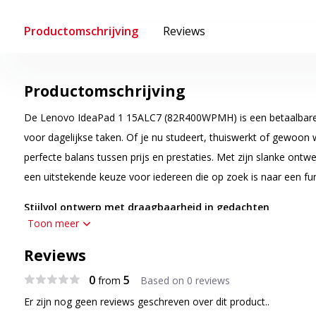
Productomschrijving
Reviews
Productomschrijving
De Lenovo IdeaPad 1 15ALC7 (82R400WPMH) is een betaalbare en
voor dagelijkse taken. Of je nu studeert, thuiswerkt of gewoon w
perfecte balans tussen prijs en prestaties. Met zijn slanke ontw
een uitstekende keuze voor iedereen die op zoek is naar een f
Stijlvol ontwerp met draagbaarheid in gedachten
Toon meer
De IdeaPad 1 heeft een strak, lichtgewicht ontwerp dat perfect
gewicht van slechts 1,6 kg en een dikte van 18 mm neem je hem
Reviews
matte afwerkingsmateriaal geeft de laptop een professionele uit
0
5
from
Based on 0 reviews
vingerafdrukken, zodat hij er altijd netjes uitziet.
Er zijn nog geen reviews geschreven over dit product..