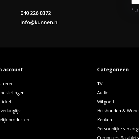
tspant, deze laptop biedt solide
* Le
040 226 0372
 je dagelijkse taken eenvoudiger
info@kunnen.nl
n account
Categorieën
streren
TV
 bestellingen
Audio
 tickets
Witgoed
verlanglijst
Huishouden & Wone
elijk producten
Keuken
Persoonlijke verzorg
Computers & tablet