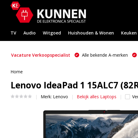
TV
Audio
Witgoed
Huishouden & Wonen
Keuken
Vacature Verkoopspecialist
Alle bekende A-merken
Home
Lenovo IdeaPad 1 15ALC7 (8
Merk:
Lenovo
Bekijk alles Laptops
Ver