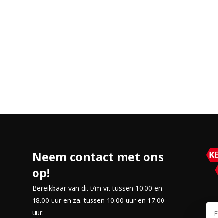
 en een SD-kaartlezer, kun je
am met privacy-shutter maakt
 of vergaderingen.
 audiojack
Neem contact met ons
op!
Bereikbaar van di. t/m vr. tussen 10.00 en
18.00 uur en za. tussen 10.00 uur en 17.00
uur.
ze voor wie een betrouwbare en