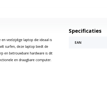
Specificaties
 veelzijdige laptop die ideaal is
EAN
ilt surfen, deze laptop biedt de
erp en betrouwbare hardware is dit
unctionele en draagbare computer.
 is voor onderweg. Met een
 moeiteloos mee in je tas. Het
straling en is bestand tegen