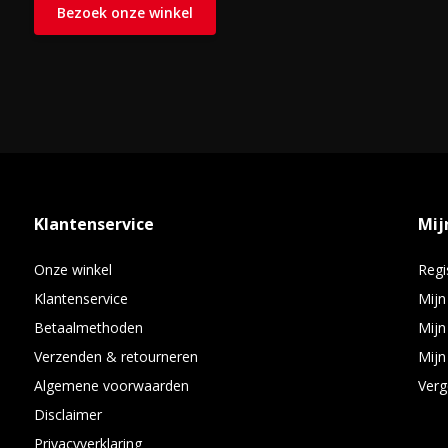
Bezoek onze winkel
gebruiksvriendelijke laptop zoekt. Of je nu werkt, studeert of on
prestaties zonder dat je diep in de buidel hoeft te tasten. Maak
met deze praktische en stijlvolle laptop.
Klantenservice
Mij
Onze winkel
Regi
Klantenservice
Mijn
Betaalmethoden
Mijn
Verzenden & retourneren
Mijn 
Algemene voorwaarden
Verg
Disclaimer
Privacyverklaring