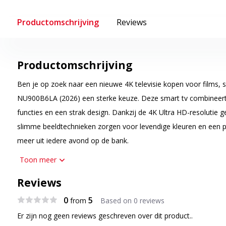
Productomschrijving
Reviews
Productomschrijving
Ben je op zoek naar een nieuwe 4K televisie kopen voor films, s
NU900B6LA (2026) een sterke keuze. Deze smart tv combineert
functies en een strak design. Dankzij de 4K Ultra HD-resolutie gen
slimme beeldtechnieken zorgen voor levendige kleuren en een pre
meer uit iedere avond op de bank.
Toon meer
Scherp 4K beeld
Met de 4K Ultra HD-resolutie zie je elk detail helder in beeld. Fi
Reviews
documentaires krijgen meer diepte en realisme. De beeldverwer
0
5
from
Based on 0 reviews
automatisch, zodat ook oudere beelden er verzorgd uitzien. Hie
Er zijn nog geen reviews geschreven over dit product..
consistente beeldkwaliteit bij verschillende bronnen.