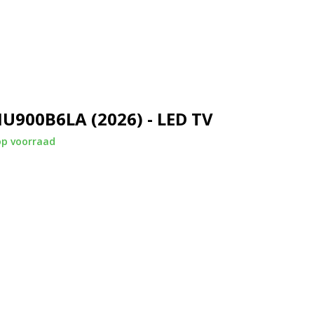
form. Je opent snel populaire
direct naar je favoriete series,
el te vinden wat je zoekt.
U900B6LA (2026) - LED TV
s. Acties op het scherm voelen
op voorraad
scènes blijven overzichtelijk,
ele en meeslepende speelervaring.
 moderne woonkamers. De dunne
meubel plaatst of aan de muur