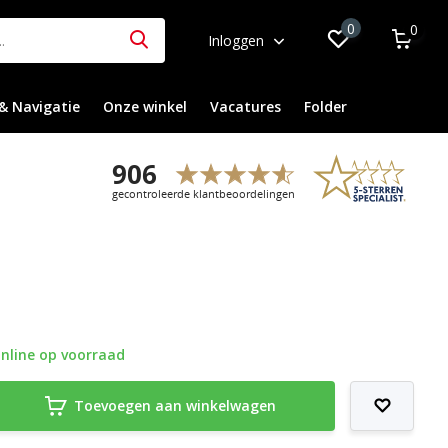
0
0
Inloggen
& Navigatie
Onze winkel
Vacatures
Folder
nline op voorraad
Toevoegen aan winkelwagen