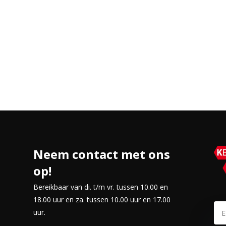
 veel detail en diepte.
 en persoonlijke aanbevelingen.
kleuren en een natuurlijke
le reacties op je acties.
oonruimte.
 soundbars en andere apparaten
fortabel kijkplezier, slimme
Neem contact met ons
op!
Bereikbaar van di. t/m vr. tussen 10.00 en
18.00 uur en za. tussen 10.00 uur en 17.00
uur.