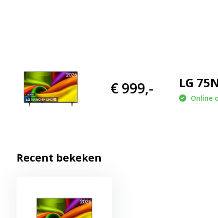
Slim entertainment
De LG NU900B6LA draait op het gebruiksvriendelijke webOS-plat
streamingdiensten en schakelt eenvoudig tussen apps. Zo kijk je 
films of live televisie. De overzichtelijke interface helpt je om sn
Geschikt voor gaming
LG 75N
€ 999,-
Gamers profiteren van een vloeiende weergave en snelle reactie
Online 
direct aan, wat prettig is tijdens competitieve games. Ook snelle 
zodat je niets van de actie mist. Dat zorgt voor een comfortab
Modern ontwerp
Dankzij het slanke ontwerp past deze televisie moeiteloos in
Recent bekeken
randen houden de aandacht op het beeld. Of je hem nu op een 
hangt, de tv vormt een stijlvolle aanvulling op je interieur.
Belangrijkste kenmerken en voordelen