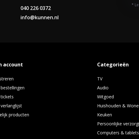
* Le
040 226 0372
info@kunnen.nl
n account
Categorieën
streren
TV
 bestellingen
Audio
 tickets
Witgoed
verlanglijst
Huishouden & Wone
elijk producten
Keuken
Persoonlijke verzorg
Computers & tablet