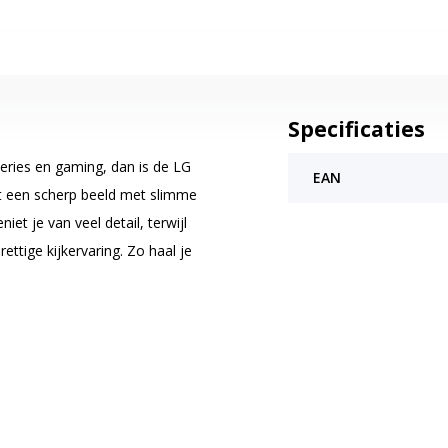
Specificaties
eries en gaming, dan is de LG
EAN
 een scherp beeld met slimme
iet je van veel detail, terwijl
ttige kijkervaring. Zo haal je
lms, sportwedstrijden en
king optimaliseert content
rdoor geniet je van een