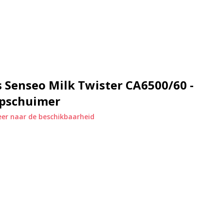
 eenvoudig op te tillen en te
s Senseo Milk Twister CA6500/60 -
pschuimer
er naar de beschikbaarheid