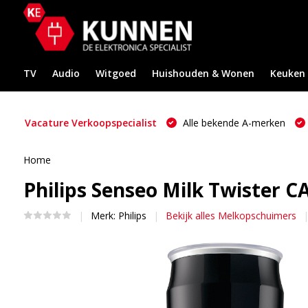
TV
Audio
Witgoed
Huishouden & Wonen
Keuken
Vacature Verkoopspecialist
Alle bekende A-merken
Home
Philips Senseo Milk Twister 
Merk:
Philips
Bekijk alles Melkopschuimers