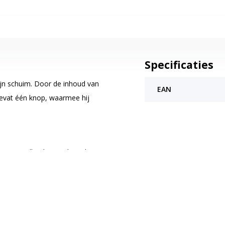
Specificaties
ijn schuim. Door de inhoud van
EAN
bevat één knop, waarmee hij
ur en snelheid, waardoor de
ilips Senseo melkopschuimer alleen