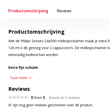
Productomschrijving
Reviews
Productomschrijving
Met de
Philips Senseo CA6500 melkopschuimer
maak je extra f
120 ml is dit genoeg voor 2 cappuccino’s. De melkopschuimer 
eenvoudig bediend kan worden.
Extra fijn schuim
De Senseo melkopschuimer is ingesteld op de ideale temperatu
Toon meer
stijfheid en fijnheid van het schuim optimaal is.
Reviews
Eenvoudig schoonmaken
0
5
from
Based on 0 reviews
Dankzij de antikleeflaag en het gladde oppervlak hoef je de Ph
Er zijn nog geen reviews geschreven over dit product..
maar af te spoelen en af te drogen.