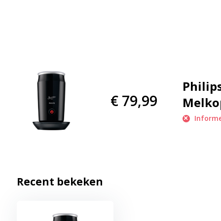
Gebruiksvriendelijk
Door de draaivoet van 360° is de Philips Senseo melkopschuimer
plaatsen.Productkenmerken
Philip
€ 79,99
Melko
Informe
Recent bekeken