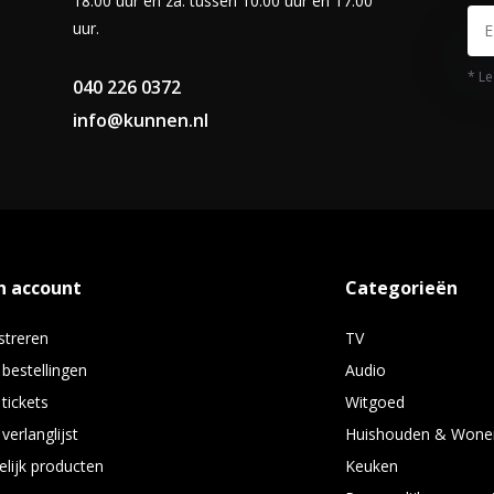
18.00 uur en za. tussen 10.00 uur en 17.00
uur.
* Le
040 226 0372
info@kunnen.nl
n account
Categorieën
streren
TV
 bestellingen
Audio
 tickets
Witgoed
verlanglijst
Huishouden & Wone
elijk producten
Keuken