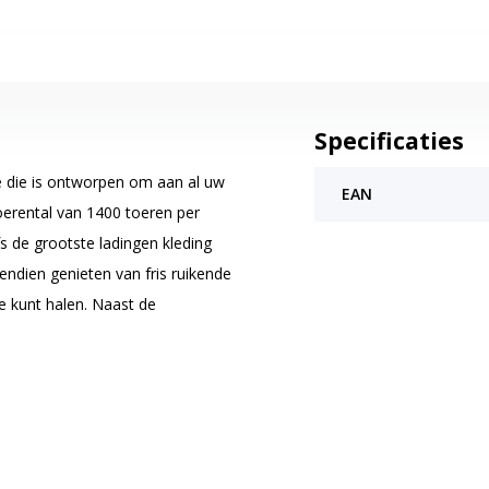
Specificaties
 die is ontworpen om aan al uw
EAN
oerental van 1400 toeren per
 de grootste ladingen kleding
endien genieten van fris ruikende
ne kunt halen. Naast de
 ook zeer energiezuinig met een A-
e bespaart, maar ook geld en het
chine automatisch de juiste
sgraad van de lading, waardoor u
lijke ontwerp en de intuïtieve
g te gebruiken, zelfs voor