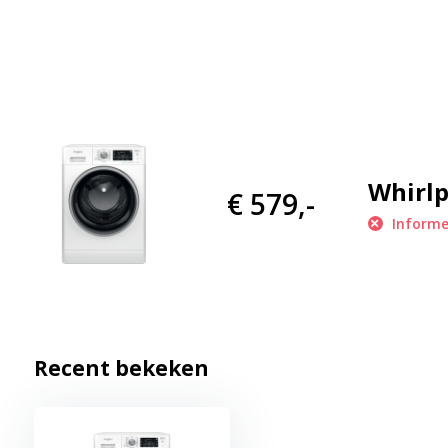
mensen die niet bekend zijn met geavanceerde wasmachines. Het
knoppen maken het gemakkelijk om de gewenste instellingen te
de cyclus te volgen. Naast zijn indrukwekkende prestaties en en
BSV BE ook een duurzame en betrouwbare machine. Met hoogw
robuuste constructie is deze wasmachine ontworpen om jarenla
waardoor u gemoedsrust en gemoedsrust heeft. Al met al is d
Whirlp
€ 579,-
uitstekende keuze voor iedereen die op zoek is naar een krachti
gebruiksvriendelijke wasmachine. Met zijn indrukwekkende capacit
Informe
praktische functies zal deze machine u helpen om uw wasroutin
verbeteren.
Recent bekeken