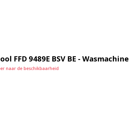
 grote display en de duidelijke
 selecteren en de voortgang van
ergiezuinigheid, is de FFD 9489E
aardige materialen en een
ng probleemloos te functioneren,
e Whirlpool FFD 9489E BSV BE een
ool FFD 9489E BSV BE - Wasmachine
ge, energiezuinige en
eit, efficiënte prestaties en
er naar de beschikbaarheid
e te vereenvoudigen en te