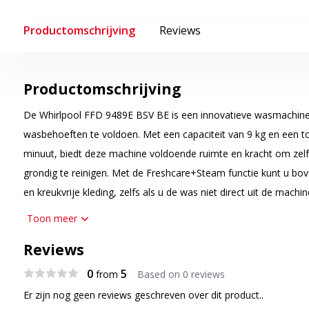
Productomschrijving
Reviews
Productomschrijving
De Whirlpool FFD 9489E BSV BE is een innovatieve wasmachine
wasbehoeften te voldoen. Met een capaciteit van 9 kg en een t
minuut, biedt deze machine voldoende ruimte en kracht om zelfs
grondig te reinigen. Met de Freshcare+Steam functie kunt u bov
en kreukvrije kleding, zelfs als u de was niet direct uit de machi
indrukwekkende capaciteit en snelheid, is de FFD 9489E BSV BE
Toon meer
20% energieklasse. Dit betekent dat u niet alleen tijd en moeit
Reviews
milieu spaart. De 6th Sense technologie zorgt ervoor dat de ma
instellingen selecteert op basis van de grootte en de vervuiling
0
5
from
Based on 0 reviews
nog meer energie en water bespaart. Dankzij het gebruiksvriende
Er zijn nog geen reviews geschreven over dit product..
bedieningselementen is de Whirlpool FFD 9489E BSV BE eenvoudi