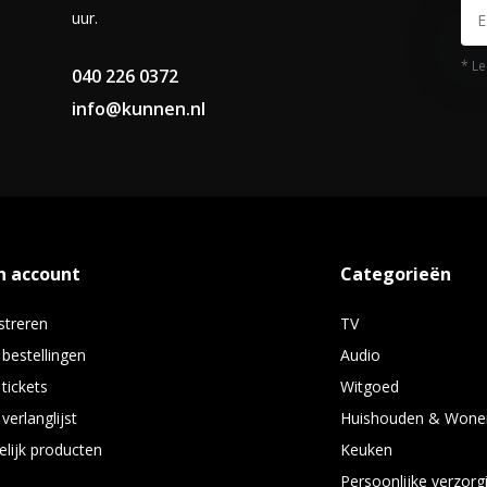
uur.
* Le
040 226 0372
info@kunnen.nl
n account
Categorieën
streren
TV
 bestellingen
Audio
 tickets
Witgoed
verlanglijst
Huishouden & Wone
elijk producten
Keuken
Persoonlijke verzorg